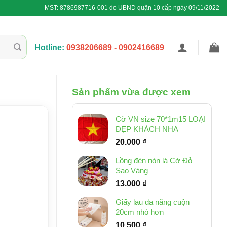
MST: 8786987716-001 do UBND quận 10 cấp ngày 09/11/2022
Hotline:
0938206689 - 0902416689
Sản phẩm vừa được xem
Cờ VN size 70*1m15 LOẠI
ĐẸP KHÁCH NHA
20.000
₫
Lồng đèn nón lá Cờ Đỏ
Sao Vàng
13.000
₫
Giấy lau đa năng cuộn
20cm nhỏ hơn
10.500
₫