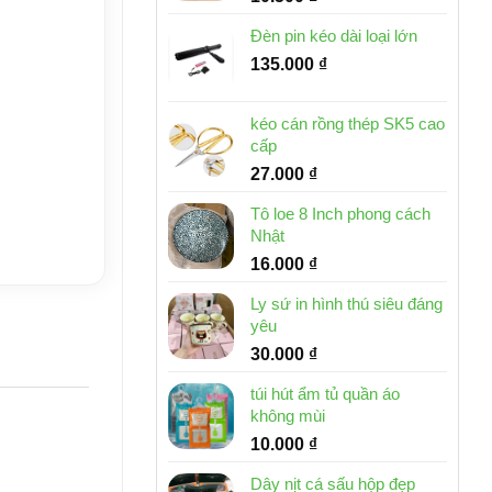
Đèn pin kéo dài loại lớn
135.000
₫
kéo cán rồng thép SK5 cao
cấp
27.000
₫
Tô loe 8 Inch phong cách
Nhật
16.000
₫
Ly sứ in hình thú siêu đáng
yêu
30.000
₫
túi hút ẩm tủ quần áo
không mùi
10.000
₫
Dây nịt cá sấu hộp đẹp