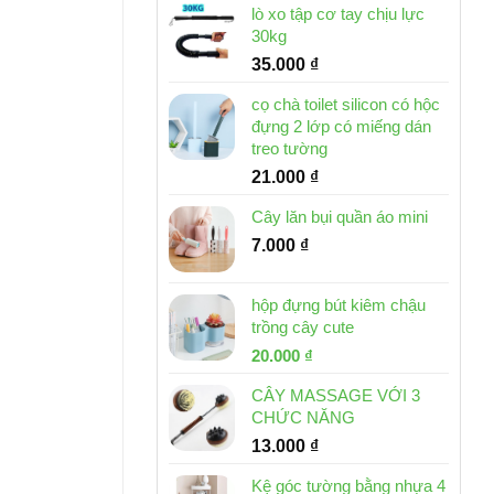
lò xo tập cơ tay chịu lực
30kg
35.000
₫
cọ chà toilet silicon có hộc
đựng 2 lớp có miếng dán
treo tường
21.000
₫
Cây lăn bụi quần áo mini
7.000
₫
hộp đựng bút kiêm chậu
trồng cây cute
Giá
Giá
20.000
₫
gốc
hiện
CÂY MASSAGE VỚI 3
là:
tại
CHỨC NĂNG
30.000 ₫.
là:
13.000
₫
20.000 ₫.
Kệ góc tường bằng nhựa 4