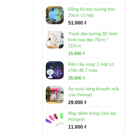
Đồng hồ treo tường tròn
20cm có hộp
51.000
₫
Tranh dán tường 3D hình
bình hoa đào 70cm *
115cm
Giá
Giá
15.000
₫
gốc
hiện
Đèn cầu xoay 2 mặt có
là:
tại
chân đế 7 màu
32.000 ₫.
là:
Giá
Giá
35.000
₫
15.000 ₫.
gốc
hiện
Áo mưa hàng khuyến mãi
là:
tại
của Vinmart
46.000 ₫.
là:
29.000
₫
35.000 ₫.
Máy đánh trứng cầm tay
Hongxin
11.000
₫