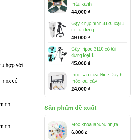
màu xanh
44.000
₫
Gậy chụp hình 3120 loại 1
có túi đựng
49.000
₫
Gậy tripod 3110 có túi
đựng loại 1
45.000
₫
hù hợp với
móc sau cửa Nice Day 6
 inox có
móc loại dày
24.000
₫
g minh
Sản phẩm đề xuất
Móc khoá labubu nhựa
 minh
6.000
₫