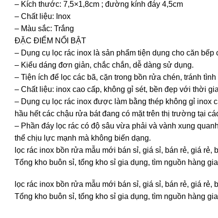
– Kích thước: 7,5×1,8cm ; đường kính đáy 4,5cm
– Chất liệu: Inox
– Màu sắc: Trắng
ĐẶC ĐIỂM NỔI BẬT
– Dụng cụ lọc rác inox là sản phẩm tiện dụng cho căn bếp 
– Kiểu dáng đơn giản, chắc chắn, dễ dàng sử dụng.
– Tiện ích để lọc các bã, cặn trong bồn rửa chén, tránh tìn
– Chất liệu: inox cao cấp, không gỉ sét, bền đẹp với thời gi
– Dụng cụ lọc rác inox được làm bằng thép không gỉ inox 
hầu hết các chậu rửa bát đang có mặt trên thị trường tại 
– Phần đáy lọc rác có độ sâu vừa phải và vành xung quanh 
thể chịu lực mạnh mà không biến dạng.
lọc rác inox bồn rửa mẫu mới bán sỉ, giá sỉ, bán rẻ, giá 
Tổng kho buôn sỉ, tổng kho sỉ gia dụng, tìm nguồn hàng gia
lọc rác inox bồn rửa mẫu mới bán sỉ, giá sỉ, bán rẻ, giá 
Tổng kho buôn sỉ, tổng kho sỉ gia dụng, tìm nguồn hàng gia 