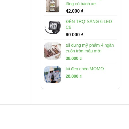
tầng có bánh xe
42.000
₫
ĐÈN TRỢ SÁNG 6 LED
C6
60.000
₫
túi đựng mỹ phẩm 4 ngăn
cuộn tròn mẫu mới
Giá
Giá
38.000
₫
gốc
hiện
túi đeo chéo MOMO
là:
tại
Giá
Giá
53.000 ₫.
28.000
₫
là:
gốc
hiện
38.000 ₫.
là:
tại
54.000 ₫.
là:
28.000 ₫.