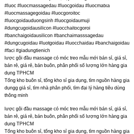
#luoc #luocmassagedau #luocgoidau #luocmatxa
#luocmassagegoidau #luocgoroitoc
#luocgoidauduongsinh #luocgoidaumuji
#dungcugoidausilicon #luocchaitocgoroi
#banchaigoidausilicon #banchaimasssagedau
#dungcugoidau #luotgoidau #luocchaidau #banchaigoidau
#faci #giadungtienich
lược gội đầu massage có móc treo mẫu mới bán sỉ, giá sỉ,
bán rẻ, giá rẻ, bán buôn, phân phối số lượng lớn hàng gia
dụng TPHCM
Tổng kho buôn sỉ, tổng kho sỉ gia dụng, tìm nguồn hàng gia
dụngg giá sỉ, tìm nhà phân phối, tìm đại lý hàng tiêu dùng
thông minh
lược gội đầu massage có móc treo mẫu mới bán sỉ, giá sỉ,
bán rẻ, giá rẻ, bán buôn, phân phối số lượng lớn hàng gia
dụng TPHCM
Tổng kho buôn sỉ, tổng kho sỉ gia dụng, tìm nguồn hàng gia