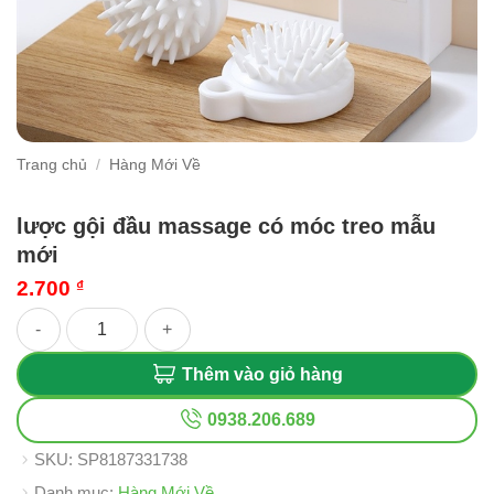
Trang chủ
/
Hàng Mới Về
lược gội đầu massage có móc treo mẫu
mới
2.700
₫
lược gội đầu massage có móc treo mẫu mới số lượng
Thêm vào giỏ hàng
0938.206.689
SKU:
SP8187331738
Danh mục:
Hàng Mới Về