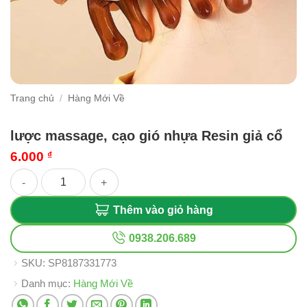
Trang chủ
/
Hàng Mới Về
lược massage, cạo gió nhựa Resin giả cổ
6.000
₫
lược massage, cạo gió nhựa Resin giả cổ số lượng
Thêm vào giỏ hàng
0938.206.689
SKU:
SP8187331773
Danh mục:
Hàng Mới Về