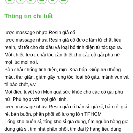
Thông tin chi tiết
lược massage nhựa Resin giả cổ
lược massage nhựa Resin giả cổ được làm từ chất liệu
reain, rất tốt cho da đầu và loại bỏ tĩnh điện từ tóc tạo ra.
Một chiếc lược chải tóc cần thiết cho các cô gái phụ nữ
mọi lúc mọi nơi.
Bàn chải chống tĩnh điện, mịn. Xoa bóp. Giúp lưu thông
máu, thư giãn, giảm gãy rụng tóc, loại bỏ gàu, mảnh vụn và
tế bào chết, v.v.
Một điều tuyệt vời Món quà sức khỏe cho các cô gái phụ
nữ. Phù hợp với mọi giới tính.
lược massage nhựa Resin giả cổ bán sỉ, giá sỉ, bán rẻ, giá
rẻ, bán buôn, phân phối số lượng lớn TPHCM
Tổng kho buôn sỉ, tổng kho sỉ gia dụng, tìm nguồn hàng gia
dụng giá sỉ, tìm nhà phân phối, tìm đại lý hàng tiêu dùng