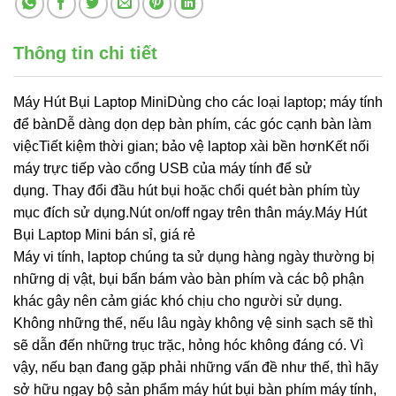
Thông tin chi tiết
Máy Hút Bụi Laptop MiniDùng cho các loại laptop; máy tính
để bànDễ dàng dọn dẹp bàn phím, các góc cạnh bàn làm
việcTiết kiệm thời gian; bảo vệ laptop xài bền hơnKết nối
máy trực tiếp vào cổng USB của máy tính để sử
dụng. Thay đổi đầu hút bụi hoặc chổi quét bàn phím tùy
mục đích sử dụng.Nút on/off ngay trên thân máy.Máy Hút
Bụi Laptop Mini bán sỉ, giá rẻ
Máy vi tính, laptop chúng ta sử dụng hàng ngày thường bị
những dị vật, bụi bẩn bám vào bàn phím và các bộ phận
khác gây nên cảm giác khó chịu cho người sử dụng.
Không những thế, nếu lâu ngày không vệ sinh sạch sẽ thì
sẽ dẫn đến những trục trặc, hỏng hóc không đáng có. Vì
vậy, nếu bạn đang gặp phải những vấn đề như thế, thì hãy
sở hữu ngay bộ sản phẩm máy hút bụi bàn phím máy tính,