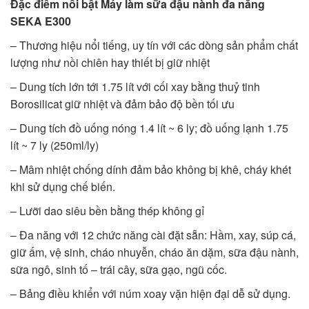
Đặc điểm nổi bật Máy làm sữa đậu nành đa năng
SEKA E300
– Thương hiệu nổi tiếng, uy tín với các dòng sản phẩm chất
lượng như nồi chiên hay thiết bị giữ nhiệt
– Dung tích lớn tới 1.75 lít với cối xay bằng thuỷ tinh
Borosilicat giữ nhiệt và đảm bảo độ bền tối ưu
– Dung tích đồ uống nóng 1.4 lít ~ 6 ly; đồ uống lạnh 1.75
lít ~ 7 ly (250ml/ly)
– Mâm nhiệt chống dính đảm bảo không bị khê, cháy khét
khi sử dụng chế biến.
– Lưỡi dao siêu bền bằng thép không gỉ
– Đa năng với 12 chức năng cài đặt sẵn: Hầm, xay, súp cá,
giữ ấm, vệ sinh, cháo nhuyễn, cháo ăn dặm, sữa đậu nành,
sữa ngô, sinh tố – trái cây, sữa gạo, ngũ cốc.
– Bảng điều khiển với núm xoay vặn hiện đại dễ sử dụng.