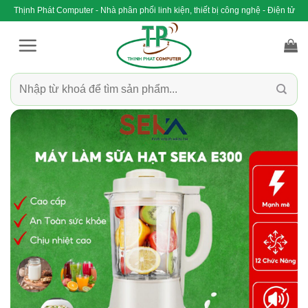
Bỏ
Thịnh Phát Computer - Nhà phân phối linh kiện, thiết bị công nghệ - Điện tử
qua
nội
dung
Tìm
kiếm: