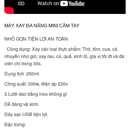
MÁY XAY ĐA NĂNG MINI CẦM TAY
️NHỎ GỌN ️TIỆN LỢI ️AN TOÀN
️ Công dụng: Xay các loại thực phẩm: Thịt, tôm, cua, cá
nhuyễn như giò; xay rau, củ, quả, sinh tố, gia vị tỏi ớt và đá
viên chỉ trong 30s.
Dung tích :250ml
Công suất: 300w, điện áp 220v
3 Lưỡi dao bằng inox không gỉ
Dễ dàng vệ sinh.
Dây sạc USB tiện lợi.
Đặc trưng: