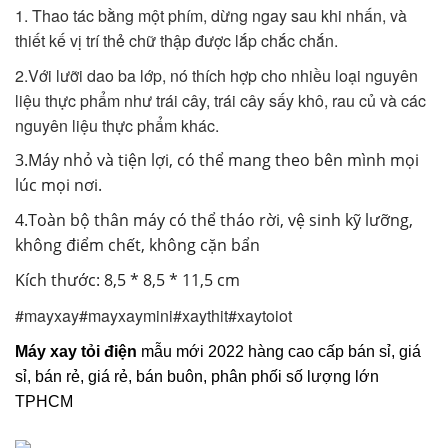
1. Thao tác bằng một phím, dừng ngay sau khi nhấn, và
thiết kế vị trí thẻ chữ thập được lắp chắc chắn.
2.Với lưỡi dao ba lớp, nó thích hợp cho nhiều loại nguyên
liệu thực phẩm như trái cây, trái cây sấy khô, rau củ và các
nguyên liệu thực phẩm khác.
3.Máy nhỏ và tiện lợi, có thể mang theo bên mình mọi
lúc mọi nơi.
4.Toàn bộ thân máy có thể tháo rời, vệ sinh kỹ lưỡng,
không điểm chết, không cặn bẩn
Kích thước: 8,5 * 8,5 * 11,5 cm
#mayxay#mayxaymini#xaythit#xaytoiot
Máy xay tỏi điện
mẫu mới 2022 hàng cao cấp bán sỉ, giá
sỉ, bán rẻ, giá rẻ, bán buôn, phân phối số lượng lớn
TPHCM