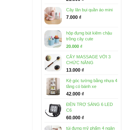
Cây lăn bụi quần áo mini
7.000
₫
hộp đựng bút kiêm chậu
trồng cây cute
Giá
Giá
20.000
₫
gốc
hiện
CÂY MASSAGE VỚI 3
là:
tại
CHỨC NĂNG
30.000 ₫.
là:
13.000
₫
20.000 ₫.
Kệ góc tường bằng nhựa 4
tầng có bánh xe
42.000
₫
ĐÈN TRỢ SÁNG 6 LED
C6
60.000
₫
túi đựng mỹ phẩm 4 ngăn