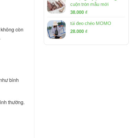
cuộn tròn mẫu mới
Giá
Giá
38.000
₫
gốc
hiện
túi đeo chéo MOMO
là:
tại
 không còn 
Giá
Giá
53.000 ₫.
28.000
₫
là:
.
gốc
hiện
38.000 ₫.
là:
tại
54.000 ₫.
là:
28.000 ₫.
như bình 
bình thường.