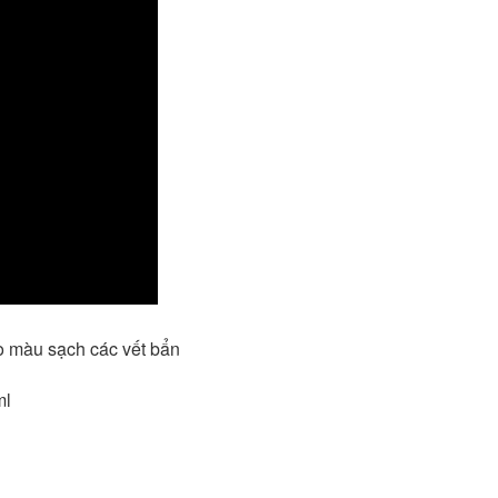
o màu sạch các vết bẩn
l 