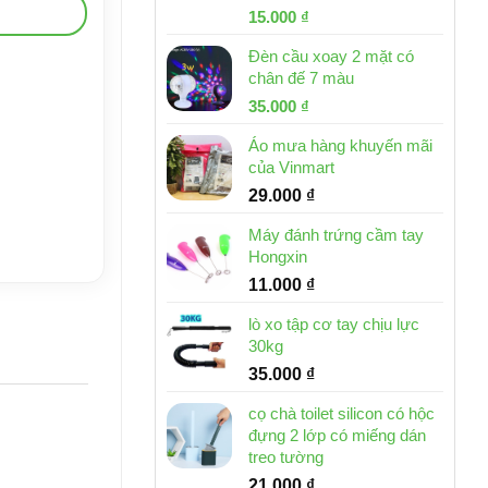
Giá
Giá
15.000
₫
gốc
hiện
Đèn cầu xoay 2 mặt có
là:
tại
chân đế 7 màu
32.000 ₫.
là:
Giá
Giá
35.000
₫
15.000 ₫.
gốc
hiện
Áo mưa hàng khuyến mãi
là:
tại
của Vinmart
46.000 ₫.
là:
29.000
₫
35.000 ₫.
Máy đánh trứng cầm tay
Hongxin
11.000
₫
lò xo tập cơ tay chịu lực
30kg
35.000
₫
cọ chà toilet silicon có hộc
đựng 2 lớp có miếng dán
treo tường
21.000
₫