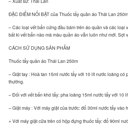
– Xuất sứ: Thái Lan
ĐẶC ĐIỂM NỔI BẬT của Thuốc tẩy quần áo Thái Lan 250m
– Các loại vết bẩn cứng đầu bám trên áo quần và các loại 
bất kì vết bẩn nào mà màu quần áo vẫn luôn như mới. Sợi v
CÁCH SỬ DỤNG SẢN PHẨM
Thuốc tẩy quần áo Thái Lan 250m
– Giặt tay : Hoà tan 15ml nước tẩy với 10 lít nước loãng có
thường. 
– Đối với vết bẩn khó tẩy: pha loãng 15ml nước tẩy với 10 l
– Giặt máy : Với máy giặt của trước: đổ 30ml nước tẩy vào 
+ Với máy giặt cửa trên có hộp đựng thuốc tẩy: đổ 90ml nư