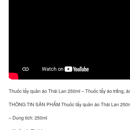
Thuốc tẩy quần áo Thái Lan 250ml – Thuốc tẩy áo trắng, á
THÔNG TIN SẢN PHẨM Thuốc tẩy quần áo Thái Lan 250m
– Dung tích: 250ml