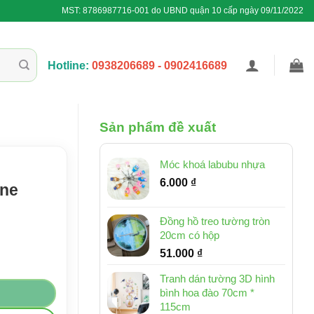
MST: 8786987716-001 do UBND quận 10 cấp ngày 09/11/2022
Hotline:
0938206689 - 0902416689
Sản phẩm đề xuất
Móc khoá labubu nhựa
6.000
₫
ene
Đồng hồ treo tường tròn
20cm có hộp
51.000
₫
 chai nhỏ số lượng
Tranh dán tường 3D hình
bình hoa đào 70cm *
115cm