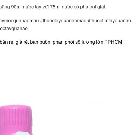
oãng 90ml nước tẩy với 75ml nước có pha bột giặt.
ctaymocquanaomau #thuoctayquanaomau #thuoctimtayquanao 
uoctayquanao 
, bán rẻ, giá rẻ, bán buôn, phân phối số lượng lớn TPHCM