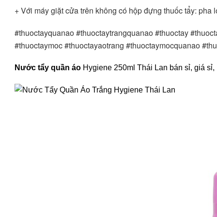
+ Với máy giặt cửa trên không có hộp đựng thuốc tẩy: pha l
#thuoctayquanao #thuoctaytrangquanao #thuoctay #thuo
#thuoctaymoc #thuoctayaotrang #thuoctaymocquanao #th
Nước tẩy quần áo
Hygiene 250ml Thái Lan bán sỉ, giá sỉ