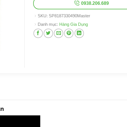
0938.206.689
SKU:
SP8187330490Master
Danh mục:
Hàng Gia Dụng
an