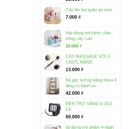
Cây lăn bụi quần áo mini
7.000
₫
hộp đựng bút kiêm chậu
trồng cây cute
Giá
Giá
20.000
₫
gốc
hiện
CÂY MASSAGE VỚI 3
là:
tại
CHỨC NĂNG
30.000 ₫.
là:
13.000
₫
20.000 ₫.
Kệ góc tường bằng nhựa 4
tầng có bánh xe
42.000
₫
ĐÈN TRỢ SÁNG 6 LED
C6
60.000
₫
túi đựng mỹ phẩm 4 ngăn