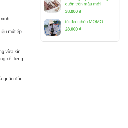
cuộn tròn mẫu mới
Giá
Giá
38.000
₫
gốc
hiện
 minh
túi đeo chéo MOMO
là:
tại
Giá
Giá
53.000 ₫.
28.000
₫
là:
liệu mút ép
gốc
hiện
38.000 ₫.
là:
tại
54.000 ₫.
là:
ng vừa kín
28.000 ₫.
ưng xệ, lưng
à quần đùi