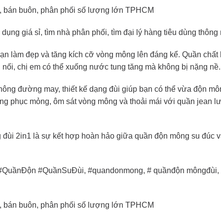
 rẻ, bán buôn, phân phối số lượng lớn TPHCM
dụng giá sỉ, tìm nhà phân phối, tìm đại lý hàng tiêu dùng thông
n làm đẹp và tăng kích cỡ vòng mông lên đáng kể. Quần chất 
 nối, chị em có thể xuống nước tung tăng mà không bị nặng nề.
ông đường may, thiết kế dạng đùi giúp bạn có thể vừa độn mô
rang phục mỏng, ôm sát vòng mông và thoải mái với quần jean l
đùi 2in1 là sự kết hợp hoàn hảo giữa quần độn mông su đúc v
uầnĐộn #QuầnSuĐùi, #quandonmong, # quầnđộn môngđùi,
 rẻ, bán buôn, phân phối số lượng lớn TPHCM