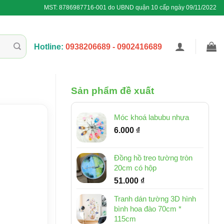
MST: 8786987716-001 do UBND quận 10 cấp ngày 09/11/2022
Hotline:
0938206689 - 0902416689
Sản phẩm đề xuất
Móc khoá labubu nhựa
6.000
₫
Đồng hồ treo tường tròn
20cm có hộp
51.000
₫
Tranh dán tường 3D hình
bình hoa đào 70cm *
115cm