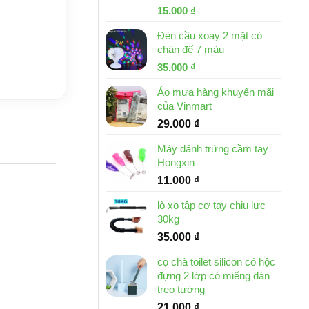
Giá
Giá
15.000
₫
gốc
hiện
Đèn cầu xoay 2 mặt có
là:
tại
chân đế 7 màu
32.000 ₫.
là:
Giá
Giá
35.000
₫
15.000 ₫.
gốc
hiện
Áo mưa hàng khuyến mãi
là:
tại
của Vinmart
46.000 ₫.
là:
29.000
₫
35.000 ₫.
Máy đánh trứng cầm tay
Hongxin
11.000
₫
lò xo tập cơ tay chịu lực
30kg
35.000
₫
cọ chà toilet silicon có hộc
đựng 2 lớp có miếng dán
treo tường
21.000
₫