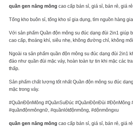
quần gen nâng mông
cao cấp bán sỉ, giá sỉ, bán rẻ, giá
Tổng kho buôn sỉ, tổng kho sỉ gia dụng, tìm nguồn hàng gia 
Với sản phẩm Quần độn mông su đúc dạng đùi 2in1 giúp bạ
cao cấp, thoáng khí, siêu nhẹ, không đường chỉ, không mối
Ngoài ra sản phẩm quần độn mông su đúc dạng đùi 2in1 kh
đáo như quần đùi mặc váy, hoàn toàn tự tin khi mặc các t
thấp.
Sản phẩm chất lượng tốt nhất Quần độn mông su đúc dạng 
mặc trong váy.
#QuầnĐộnMông #QuầnSuĐúc #QuầnĐộnĐùi #ĐộnMông #Q
#quầnđộnmôngnữ, #quầnlótđộnmông, #dộnmôngxu
quần gen nâng mông
cao cấp bán sỉ, giá sỉ, bán rẻ, giá