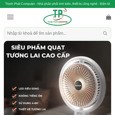
Bỏ
Thịnh Phát Computer - Nhà phân phối linh kiện, thiết bị công nghệ - Điện tử
qua
nội
dung
Tìm
kiếm: