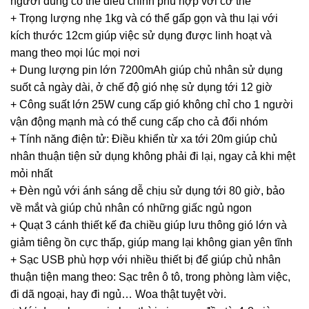
người dùng có thể điều chỉnh phù hợp với cơ thể
+ Trọng lượng nhẹ 1kg và có thể gấp gọn và thu lại với
kích thước 12cm giúp việc sử dụng được linh hoạt và
mang theo mọi lúc mọi nơi
+ Dung lượng pin lớn 7200mAh giúp chủ nhân sử dụng
suốt cả ngày dài, ở chế độ gió nhẹ sử dụng tới 12 giờ
+ Công suất lớn 25W cung cấp gió không chỉ cho 1 người
vận động mạnh mà có thể cung cấp cho cả đổi nhóm
+ Tính năng điện tử: Điều khiển từ xa tới 20m giúp chủ
nhân thuận tiện sử dụng không phải đi lại, ngay cả khi mệt
mỏi nhất
+ Đèn ngủ với ánh sáng dễ chịu sử dụng tới 80 giờ, bảo
về mắt và giúp chủ nhân có những giấc ngủ ngon
+ Quạt 3 cánh thiết kế đa chiều giúp lưu thông gió lớn và
giảm tiêng ồn cực thấp, giúp mang lại không gian yên tĩnh
+ Sạc USB phù hợp với nhiều thiết bị để giúp chủ nhân
thuận tiện mang theo: Sạc trên ô tô, trong phòng làm việc,
đi dã ngoại, hay đi ngủ… Woa thật tuyệt vời.