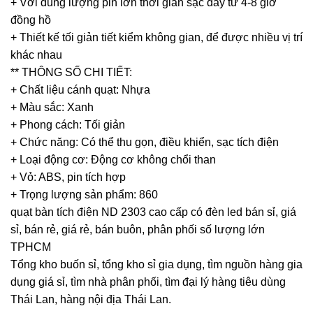
+ Với dung lượng pin lơn thời gian sạc đầy từ 4-8 giờ
đồng hồ
+ Thiết kế tối giản tiết kiểm không gian, để được nhiều vị trí
khác nhau
** THÔNG SỐ CHI TIẾT:
+ Chất liệu cánh quạt: Nhựa
+ Màu sắc: Xanh
+ Phong cách: Tối giản
+ Chức năng: Có thể thu gọn, điều khiển, sạc tích điện
+ Loại động cơ: Động cơ không chổi than
+ Vỏ: ABS, pin tích hợp
+ Trọng lượng sản phẩm: 860
quạt bàn tích điện ND 2303 cao cấp có đèn led bán sỉ, giá
sỉ, bán rẻ, giá rẻ, bán buôn, phân phối số lượng lớn
TPHCM
Tổng kho buốn sỉ, tổng kho sỉ gia dụng, tìm nguồn hàng gia
dụng giá sỉ, tìm nhà phân phối, tìm đại lý hàng tiêu dùng
Thái Lan, hàng nội địa Thái Lan.