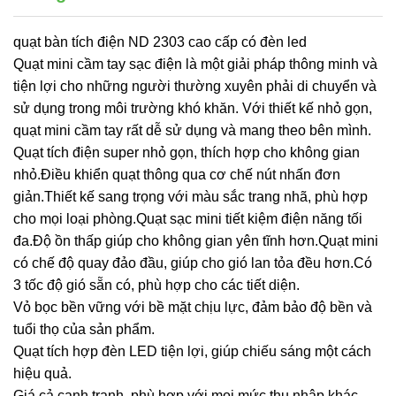
quạt bàn tích điện ND 2303 cao cấp có đèn led
Quạt mini cầm tay sạc điện là một giải pháp thông minh và
tiện lợi cho những người thường xuyên phải di chuyển và
sử dụng trong môi trường khó khăn. Với thiết kế nhỏ gọn,
quạt mini cầm tay rất dễ sử dụng và mang theo bên mình.
Quạt tích điện super nhỏ gọn, thích hợp cho không gian
nhỏ.Điều khiển quạt thông qua cơ chế nút nhấn đơn
giản.Thiết kế sang trọng với màu sắc trang nhã, phù hợp
cho mọi loại phòng.Quạt sạc mini tiết kiệm điện năng tối
đa.Độ ồn thấp giúp cho không gian yên tĩnh hơn.Quạt mini
có chế độ quay đảo đầu, giúp cho gió lan tỏa đều hơn.Có
3 tốc độ gió sẵn có, phù hợp cho các tiết diện.
Vỏ bọc bền vững với bề mặt chịu lực, đảm bảo độ bền và
tuổi thọ của sản phẩm.
Quạt tích hợp đèn LED tiện lợi, giúp chiếu sáng một cách
hiệu quả.
Giá cả cạnh tranh, phù hợp với mọi mức thu nhập khác