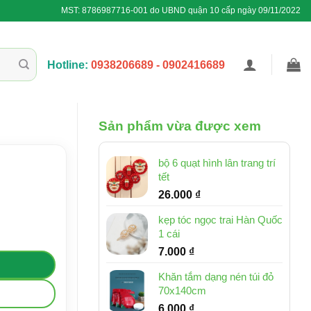
MST: 8786987716-001 do UBND quận 10 cấp ngày 09/11/2022
Hotline:
0938206689 - 0902416689
Sản phẩm vừa được xem
bộ 6 quạt hình lân trang trí
tết
26.000
₫
kẹp tóc ngọc trai Hàn Quốc
1 cái
7.000
₫
Khăn tắm dạng nén túi đỏ
70x140cm
6.000
₫