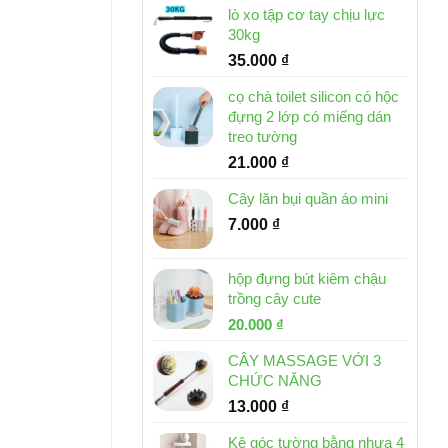
lò xo tập cơ tay chịu lực
30kg
35.000
₫
cọ chà toilet silicon có hộc
đựng 2 lớp có miếng dán
treo tường
21.000
₫
Cây lăn bụi quần áo mini
7.000
₫
hộp đựng bút kiêm chậu
trồng cây cute
Giá
Giá
20.000
₫
gốc
hiện
CÂY MASSAGE VỚI 3
là:
tại
CHỨC NĂNG
30.000 ₫.
là:
13.000
₫
20.000 ₫.
Kệ góc tường bằng nhựa 4