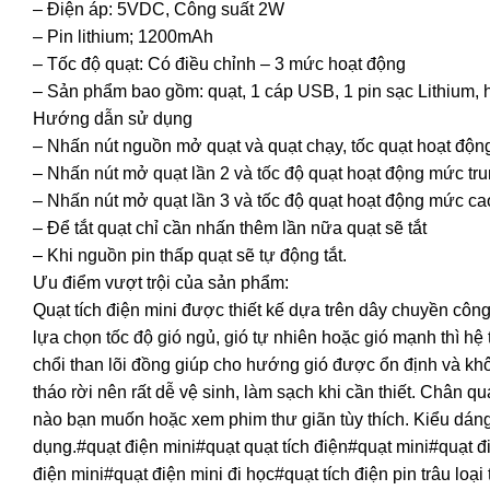
– Điện áp: 5VDC, Công suất 2W
– Pin lithium; 1200mAh
– Tốc độ quạt: Có điều chỉnh – 3 mức hoạt động
– Sản phẩm bao gồm: quạt, 1 cáp USB, 1 pin sạc Lithium,
Hướng dẫn sử dụng
– Nhấn nút nguồn mở quạt và quạt chạy, tốc quạt hoạt độn
– Nhấn nút mở quạt lần 2 và tốc độ quạt hoạt động mức tru
– Nhấn nút mở quạt lần 3 và tốc độ quạt hoạt động mức ca
– Để tắt quạt chỉ cần nhấn thêm lần nữa quạt sẽ tắt
– Khi nguồn pin thấp quạt sẽ tự động tắt.
Ưu điểm vượt trội của sản phẩm:
Quạt tích điện mini được thiết kế dựa trên dây chuyền côn
lựa chọn tốc độ gió ngủ, gió tự nhiên hoặc gió mạnh thì h
chổi than lõi đồng giúp cho hướng gió được ổn định và khô
tháo rời nên rất dễ vệ sinh, làm sạch khi cần thiết. Chân q
nào bạn muốn hoặc xem phim thư giãn tùy thích. Kiểu dáng
dụng.#quạt điện mini#quạt quạt tích điện#quạt mini#quạt đ
điện mini#quạt điện mini đi học#quạt tích điện pin trâu lo