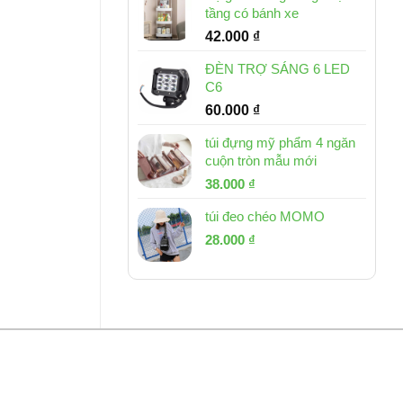
tầng có bánh xe
42.000
₫
ĐÈN TRỢ SÁNG 6 LED
C6
60.000
₫
túi đựng mỹ phẩm 4 ngăn
cuộn tròn mẫu mới
Giá
Giá
38.000
₫
gốc
hiện
túi đeo chéo MOMO
là:
tại
Giá
Giá
53.000 ₫.
28.000
₫
là:
gốc
hiện
38.000 ₫.
là:
tại
54.000 ₫.
là:
28.000 ₫.