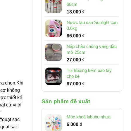
60cm
18.000
₫
Nước lau sàn Sunlight can
3.6kg
86.000
₫
Nắp chảo chống văng dầu
mỡ 25cm
27.000
₫
Túi Boxing kèm bao tay
cho bé
lựa chọn.Khi
87.000
₫
g cơ không
ợc thiết kế
Sản phẩm đề xuất
t cứ vị trí
ử
Móc khoá labubu nhựa
u#quạt sạc
6.000
₫
#quạt sạc