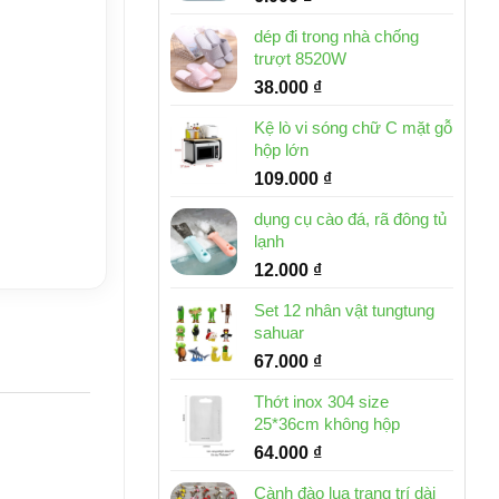
dép đi trong nhà chống
trượt 8520W
38.000
₫
Kệ lò vi sóng chữ C mặt gỗ
hộp lớn
109.000
₫
dụng cụ cào đá, rã đông tủ
lạnh
12.000
₫
Set 12 nhân vật tungtung
sahuar
67.000
₫
Thớt inox 304 size
25*36cm không hộp
64.000
₫
Cành đào lụa trang trí dài