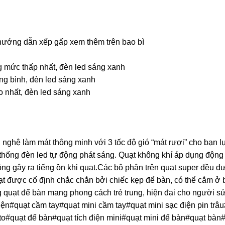
 hướng dẫn xếp gấp xem thêm trên bao bì
g mức thấp nhất, đèn led sáng xanh
ng bình, đèn led sáng xanh
o nhất, đèn led sáng xanh
g nghệ làm mát thông minh với 3 tốc độ gió “mát rượi” cho bạn 
ệ thống đèn led tự động phát sáng. Quạt không khí áp dụng độn
ng gây ra tiếng ồn khi quạt.Các bộ phận trên quạt super đều đư
uạt được cố định chắc chắn bởi chiếc kẹp để bàn, có thể cắm ở bấ
 quạt để bàn mang phong cách trẻ trung, hiện đại cho người s
iện#quạt cầm tay#quạt mini cầm tay#quạt mini sạc điện pin trâ
ại to#quạt để bàn#quạt tích điện mini#quạt mini để bàn#quạt bàn