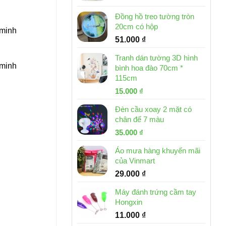
Đồng hồ treo tường tròn
20cm có hộp
 minh
51.000
₫
Tranh dán tường 3D hình
 minh
bình hoa đào 70cm *
115cm
Giá
Giá
15.000
₫
gốc
hiện
Đèn cầu xoay 2 mặt có
là:
tại
chân đế 7 màu
32.000 ₫.
là:
Giá
Giá
35.000
₫
15.000 ₫.
gốc
hiện
Áo mưa hàng khuyến mãi
là:
tại
của Vinmart
46.000 ₫.
là:
29.000
₫
35.000 ₫.
Máy đánh trứng cầm tay
Hongxin
11.000
₫