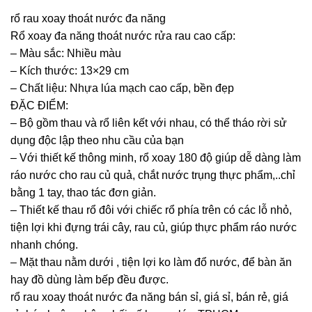
rổ rau xoay thoát nước đa năng
Rổ xoay đa năng thoát nước rửa rau cao cấp:
– Màu sắc: Nhiều màu
– Kích thước: 13×29 cm
– Chất liệu: Nhựa lúa mạch cao cấp, bền đẹp
ĐẶC ĐIỂM:
– Bộ gồm thau và rổ liên kết với nhau, có thể tháo rời sử
dụng độc lập theo nhu cầu của bạn
– Với thiết kế thông minh, rổ xoay 180 độ giúp dễ dàng làm
ráo nước cho rau củ quả, chắt nước trụng thực phẩm,..chỉ
bằng 1 tay, thao tác đơn giản.
– Thiết kế thau rổ đôi với chiếc rổ phía trên có các lỗ nhỏ,
tiện lợi khi đựng trái cây, rau củ, giúp thực phẩm ráo nước
nhanh chóng.
– Mặt thau nằm dưới , tiện lợi ko làm đổ nước, để bàn ăn
hay đồ dùng làm bếp đều được.
rổ rau xoay thoát nước đa năng bán sỉ, giá sỉ, bán rẻ, giá