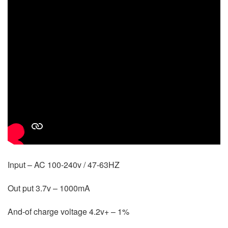
Input – AC 100-240v / 47-63HZ
Out put 3.7v – 1000mA
And-of charge voltage 4.2v+ – 1%