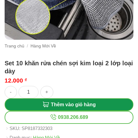
Trang chủ
/
Hàng Mới Về
Set 10 khăn rửa chén sợi kim loại 2 lớp loại
dày
12.000
₫
Set 10 khăn rửa chén sợi kim loại 2 lớp loại dày số lượng
Thêm vào giỏ hàng
0938.206.689
SKU:
SP8187332303
Danh mục:
Hàng Mới Về