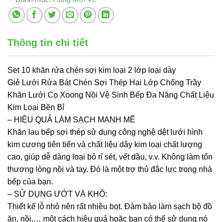
Thông tin chi tiết
Set 10 khăn rửa chén sợi kim loại 2 lớp loại dày
Giẻ Lưới Rửa Bát Chén Sợi Thép Hai Lớp Chống Trầy
Khăn Lưới Cọ Xoong Nồi Vệ Sinh Bếp Đa Năng Chất Liệu
Kim Loại Bền Bỉ
– HIỆU QUẢ LÀM SẠCH MẠNH MẼ
Khăn lau bếp sợi thép sử dụng công nghệ dệt lưới hình
kim cương tiên tiến và chất liệu dây kim loại chất lượng
cao, giúp dễ dàng loại bỏ rỉ sét, vết dầu, v.v. Không làm tổn
thương lòng nồi và tay. Đó là một trợ thủ đắc lực trong nhà
bếp của bạn.
– SỬ DỤNG ƯỚT VÀ KHÔ:
Thiết kế lỗ nhỏ nên rất nhiều bọt. Đảm bảo làm sạch bộ đồ
ăn, nồi,… một cách hiệu quả hoặc bạn có thể sử dụng nó