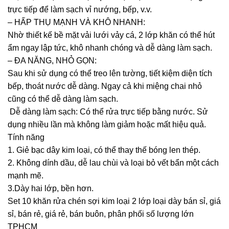
trực tiếp để làm sạch vỉ nướng, bếp, v.v.
– HẤP THỤ MẠNH VÀ KHÔ NHANH:
Nhờ thiết kế bề mặt vải lưới vảy cá, 2 lớp khăn có thể hút
ẩm ngay lập tức, khô nhanh chóng và dễ dàng làm sạch.
– ĐA NĂNG, NHỎ GỌN:
Sau khi sử dụng có thể treo lên tường, tiết kiệm diện tích
bếp, thoát nước dễ dàng. Ngay cả khi miệng chai nhỏ
cũng có thể dễ dàng làm sạch.
Dễ dàng làm sạch: Có thể rửa trực tiếp bằng nước. Sử
dụng nhiều lần mà không làm giảm hoặc mất hiệu quả.
Tính năng
1. Giẻ bạc dây kim loại, có thể thay thế bóng len thép.
2. Không dính dầu, dễ lau chùi và loại bỏ vết bẩn một cách
mạnh mẽ.
3.Dày hai lớp, bền hơn.
Set 10 khăn rửa chén sợi kim loại 2 lớp loại dày bán sỉ, giá
sỉ, bán rẻ, giá rẻ, bán buôn, phân phối số lượng lớn
TPHCM