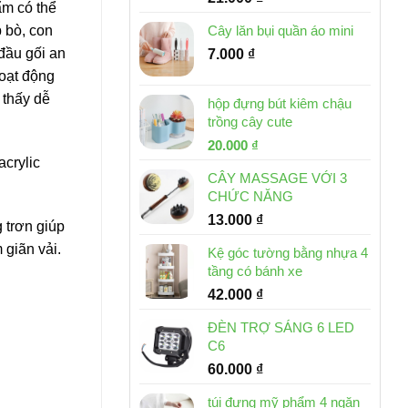
ẩm có thể
 bò, con
Cây lăn bụi quần áo mini
đầu gối an
7.000
₫
hoạt động
 thấy dễ
hộp đựng bút kiêm chậu
trồng cây cute
Giá
Giá
20.000
₫
acrylic
gốc
hiện
CÂY MASSAGE VỚI 3
là:
tại
CHỨC NĂNG
30.000 ₫.
là:
13.000
₫
20.000 ₫.
 trơn giúp
 giãn vải.
Kệ góc tường bằng nhựa 4
tầng có bánh xe
42.000
₫
ĐÈN TRỢ SÁNG 6 LED
C6
60.000
₫
túi đựng mỹ phẩm 4 ngăn