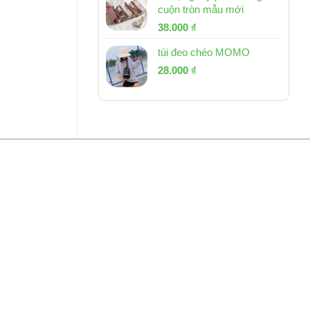
cuộn tròn mẫu mới
Giá
Giá
38.000
₫
gốc
hiện
túi đeo chéo MOMO
là:
tại
Giá
Giá
53.000 ₫.
28.000
₫
là:
gốc
hiện
38.000 ₫.
là:
tại
54.000 ₫.
là:
28.000 ₫.