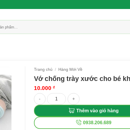
Trang chủ
/
Hàng Mới Về
Vớ chống trày xước cho bé kh
10.000
₫
Vớ chống trày xước cho bé khi bò số lượng
Thêm vào giỏ hàng
0938.206.689