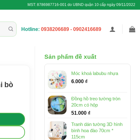
MST: 8786987716-001 do UBND quận 10 cấp ngày 09/11/2022
Hotline:
0938206689 - 0902416689
Sản phẩm đề xuất
Móc khoá labubu nhựa
6.000
₫
i bò
Đồng hồ treo tường tròn
20cm có hộp
51.000
₫
Tranh dán tường 3D hình
bình hoa đào 70cm *
115cm