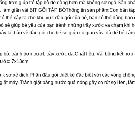
chống trơn giúp trẻ tập bò dễ dàng hơn mà không sợ ngã.Sản ph
en, làm giãn vải.BỊT GỐI TẬP BÒThông tin sản phẩm:Con bận tập
ó thể xảy ra cho khu vực đầu gối của bé, bạn có thể dùng bao 
p bò sẽ giúp bé yêu của bạn tránh những trầy xước va chạm khi 
 vậy tất bảo vệ đầu gối cho bé sẽ giúp co giãn vừa đủ để bé cảm
bò, tránh trơn trượt, trầy xước da.Chất liệu: Vải bông kết hợp 
hước: 7x13cm.
 k sợ xê dịch.Phần đâu gối thiết kể đặc biệt với các vòng chống
ặt máy. Tránh giặt bằng nước quá nóng gây co rút sợi len, làm