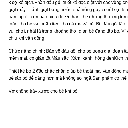
k sợ xê dịch.Phần đâu gối thiết kể đặc biệt với các vòng 
giặt máy. Tránh giặt bằng nước quá nóng gây co rút sợi l
bạn tập đi, con bạn hiếu độ Để hạn chế những thương tổn c
toàn cho bé và thuận tiện cho cả mẹ và bé. Bịt đầu gối tậ
vui chơi, nhất là trong khoảng thời gian bé đang tập bò. Vì
chịu khi vận động.
Chức năng chính: Bảo vệ đầu gối cho bé trong giai đoạn tập 
mềm mại, co giãn tốt.Màu sắc: Xám, xanh, hồng đenKích t
Thiết kế bo 2 đầu chắc chắn giúp bé thoải mái vận động mà
trẻ tập bò dễ dàng hơn mà không sợ ngã.Sản phẩm có thể gi
Vớ chống trày xước cho bé khi bò