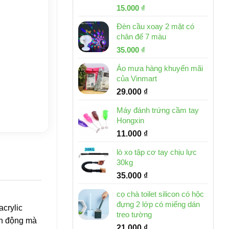
Giá
Giá
15.000
₫
gốc
hiện
Đèn cầu xoay 2 mặt có
là:
tại
chân đế 7 màu
32.000 ₫.
là:
Giá
Giá
35.000
₫
15.000 ₫.
gốc
hiện
Áo mưa hàng khuyến mãi
là:
tại
của Vinmart
46.000 ₫.
là:
29.000
₫
35.000 ₫.
Máy đánh trứng cầm tay
Hongxin
11.000
₫
lò xo tập cơ tay chịu lực
30kg
35.000
₫
cọ chà toilet silicon có hộc
đựng 2 lớp có miếng dán
acrylic
treo tường
ận động mà
21.000
₫