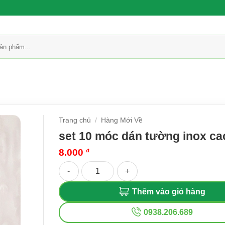
Trang chủ
/
Hàng Mới Về
set 10 móc dán tường inox ca
8.000
₫
set 10 móc dán tường inox cao cấp số lượng
Thêm vào giỏ hàng
0938.206.689