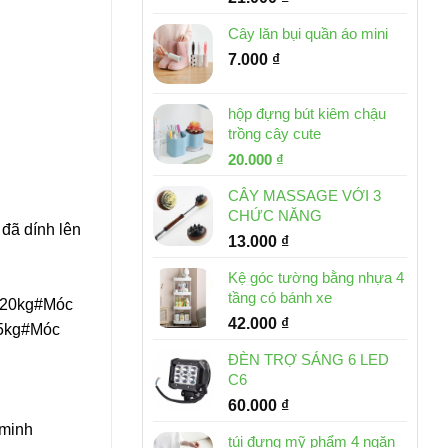
Cây lăn bụi quần áo mini
7.000
₫
hộp đựng bút kiêm chậu
trồng cây cute
Giá
Giá
20.000
₫
gốc
hiện
CÂY MASSAGE VỚI 3
là:
tại
CHỨC NĂNG
30.000 ₫.
là:
đã dính lên
13.000
₫
20.000 ₫.
Kệ góc tường bằng nhựa 4
tầng có bánh xe
c 20kg#Móc
42.000
₫
 5kg#Móc
ĐÈN TRỢ SÁNG 6 LED
C6
60.000
₫
 minh
túi đựng mỹ phẩm 4 ngăn