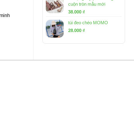
cuộn tròn mẫu mới
Giá
Giá
38.000
₫
 minh
gốc
hiện
túi đeo chéo MOMO
là:
tại
Giá
Giá
53.000 ₫.
28.000
₫
là:
gốc
hiện
38.000 ₫.
là:
tại
54.000 ₫.
là:
28.000 ₫.