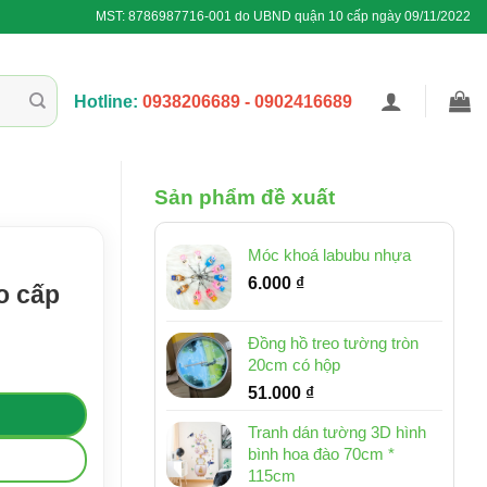
MST: 8786987716-001 do UBND quận 10 cấp ngày 09/11/2022
Hotline:
0938206689 - 0902416689
Sản phẩm đề xuất
Móc khoá labubu nhựa
6.000
₫
o cấp
Đồng hồ treo tường tròn
20cm có hộp
51.000
₫
Tranh dán tường 3D hình
bình hoa đào 70cm *
115cm