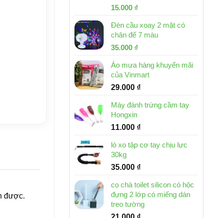
Giá
Giá
15.000
₫
gốc
hiện
Đèn cầu xoay 2 mặt có
là:
tại
chân đế 7 màu
32.000 ₫.
là:
Giá
Giá
35.000
₫
15.000 ₫.
gốc
hiện
Áo mưa hàng khuyến mãi
là:
tại
của Vinmart
46.000 ₫.
là:
29.000
₫
35.000 ₫.
Máy đánh trứng cầm tay
Hongxin
11.000
₫
lò xo tập cơ tay chịu lực
30kg
35.000
₫
cọ chà toilet silicon có hộc
đựng 2 lớp có miếng dán
án được.
treo tường
21.000
₫