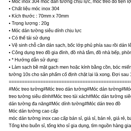
• Móc inox 304 móc dán tường chịu lực, móc treo đồ tiện lợ
• Chất liệu móc inox 304
• Kích thước : 70mm x 70mm
• Trọng lượng : 20g
• Móc dán tường siêu dính chịu lực
• Có thể tái sử dụng
• Vệ sinh chỗ cần dán sạch, bốc lớp phủ phía sau rồi dán l
• Công dụng treo đồ gia đình, đồ nhà tắm, đồ nhà bếp, phò
• * Hướng dẫn sử dụng:
• Làm sạch bề mặt gạch men hoặc kính bằng cồn, bóc miếng
tường 10s cho sản phẩm cố định chặt lại là xong. Đợi sau 1 
==============================================
#Móc treo tường#Móc treo dán tường#Móc dán tường#Móc
treo tường siêu dính#Móc treo túi xách#Móc dán tường s
dán tường đa năng#Móc dính tường#Móc dán treo đồ
Móc dán tường cao cấp
móc dán tường inox cao cấp bán sỉ, giá sỉ, bán rẻ, giá rẻ
Tổng kho buôn sỉ, tổng kho sỉ gia dụng, tìm nguồn hàng gia 