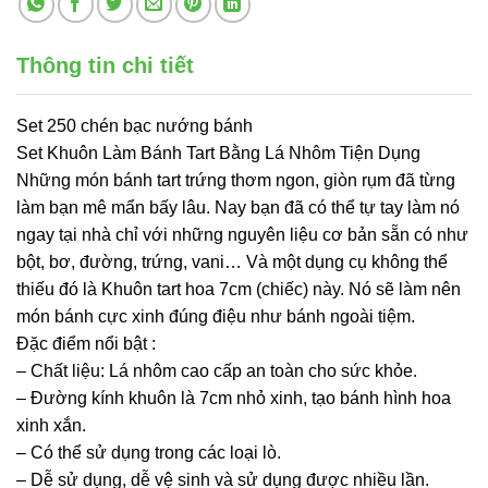
Thông tin chi tiết
Set 250 chén bạc nướng bánh
Set Khuôn Làm Bánh Tart Bằng Lá Nhôm Tiện Dụng
Những món bánh tart trứng thơm ngon, giòn rụm đã từng
làm bạn mê mẩn bấy lâu. Nay bạn đã có thể tự tay làm nó
ngay tại nhà chỉ với những nguyên liệu cơ bản sẵn có như
bột, bơ, đường, trứng, vani… Và một dụng cụ không thể
thiếu đó là Khuôn tart hoa 7cm (chiếc) này. Nó sẽ làm nên
món bánh cực xinh đúng điệu như bánh ngoài tiệm.
Đặc điểm nổi bật :
– Chất liệu: Lá nhôm cao cấp an toàn cho sức khỏe.
– Đường kính khuôn là 7cm nhỏ xinh, tạo bánh hình hoa
xinh xắn.
– Có thể sử dụng trong các loại lò.
– Dễ sử dụng, dễ vệ sinh và sử dụng được nhiều lần.