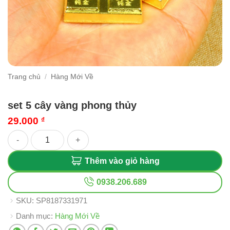
Trang chủ
/
Hàng Mới Về
set 5 cây vàng phong thủy
29.000
₫
set 5 cây vàng phong thủy số lượng
Thêm vào giỏ hàng
0938.206.689
SKU:
SP8187331971
Danh mục:
Hàng Mới Về