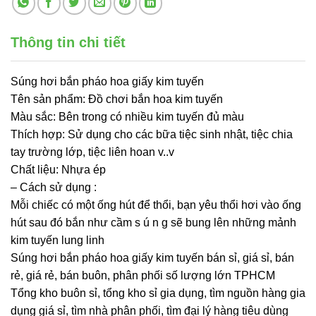
Thông tin chi tiết
Súng hơi bắn pháo hoa giấy kim tuyến
Tên sản phẩm: Đồ chơi bắn hoa kim tuyến ️️
Màu sắc: Bên trong có nhiều kim tuyến đủ màu ️
Thích hợp: Sử dụng cho các bữa tiệc sinh nhật, tiệc chia
tay trường lớp, tiệc liên hoan v..v ️
Chất liệu: Nhựa ép
– Cách sử dụng :
Mỗi chiếc có một ống hút để thổi, bạn yêu thổi hơi vào ống
hút sau đó bắn như cầm s ú n g sẽ bung lên những mảnh
kim tuyến lung linh
Súng hơi bắn pháo hoa giấy kim tuyến bán sỉ, giá sỉ, bán
rẻ, giá rẻ, bán buôn, phân phối số lượng lớn TPHCM
Tổng kho buôn sỉ, tổng kho sỉ gia dụng, tìm nguồn hàng gia
dụng giá sỉ, tìm nhà phân phối, tìm đại lý hàng tiêu dùng