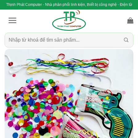
Bỏ
Thịnh Phát Computer - Nhà phân phối linh kiện, thiết bị công nghệ - Điện tử
qua
nội
dung
Tìm
kiếm: