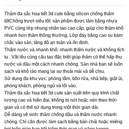
Thảm đa sắc hoạ tiết 3d cute bằng silicon chống thấm
tốtChống trượt siêu tốt: sản phẩm được làm bằng nhựa
PVC cùng lớp nhung nhân tạo cao cấp, giúp cho thảm khô
nhanh hơn thảm thông thường. Lớp đáy bằng cao su bám
chắc vào sàn, tăng độ an toàn và ổn định.
Thấm nước và nhanh khô: nhanh thấm nước và không tích
tụ . Vật lệu cùng cấu tạo đặc biệt giúp thảm có thể hấp thụ
nước và dầu một cách nhanh chóng. Sàn nhà bạn sẽ luôn
sạch và khô ráo mang lại sự thoải mái và dễ chịu.
Sử dụng đa khu vực: phòng tắm, bồn rửa, nhà bếp, giặt ủi,
phòng khách, phòng ngủ và lối vào.
Thảm đa sắc hoạ tiết 3d cute sản xuất trên quy trình chất
lượng cao và hiện đại, không bị nứt hoặc nén theo thời
gian và có thể sử dụng trong một thời gian dài.
Dễ dàng vệ sinh: thảm chống dầu và thấm nước nhanh
chóng. Chỉ cần được làm sạch bằng bàn chải hoặc miếng
bọt biển giúp bạn tiết kiệm thời gian và năng lượng