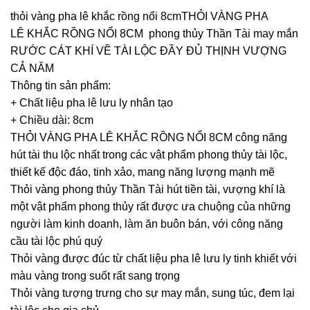
thỏi vàng pha lê khắc rồng nổi 8cmTHỎI VÀNG PHA
LÊ KHẮC RỒNG NỔI 8CM phong thủy Thần Tài may mắn
RƯỚC CÁT KHÍ VỀ TÀI LỘC ĐẦY ĐỦ THỊNH VƯỢNG
CẢ NĂM
Thông tin sản phẩm:
+ Chất liệu pha lê lưu ly nhân tạo
+ Chiều dài: 8cm
THỎI VÀNG PHA LÊ KHẮC RỒNG NỔI 8CM công năng
hút tài thu lộc nhất trong các vật phẩm phong thủy tài lộc,
thiết kế độc đáo, tinh xảo, mang năng lượng mạnh mẽ
Thỏi vàng phong thủy Thần Tài hút tiền tài, vượng khí là
một vật phẩm phong thủy rất được ưa chuộng của những
người làm kinh doanh, làm ăn buôn bán, với công năng
cầu tài lộc phú quý
Thỏi vàng được đúc từ chất liệu pha lê lưu ly tinh khiết với
màu vàng trong suốt rất sang trọng
Thỏi vàng tượng trưng cho sự may mắn, sung túc, đem lại