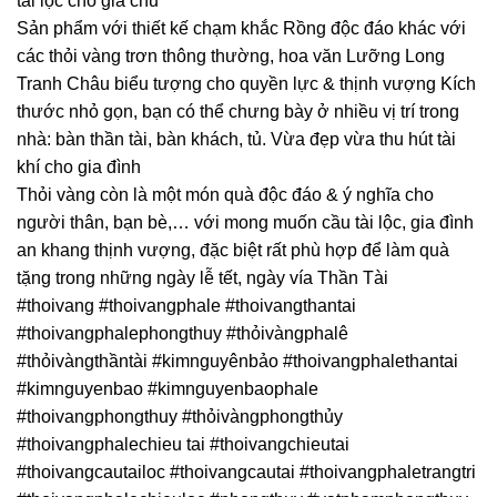
tài lộc cho gia chủ
Sản phẩm với thiết kế chạm khắc Rồng độc đáo khác với
các thỏi vàng trơn thông thường, hoa văn Lưỡng Long
Tranh Châu biểu tượng cho quyền lực & thịnh vượng Kích
thước nhỏ gọn, bạn có thể chưng bày ở nhiều vị trí trong
nhà: bàn thần tài, bàn khách, tủ. Vừa đẹp vừa thu hút tài
khí cho gia đình
Thỏi vàng còn là một món quà độc đáo & ý nghĩa cho
người thân, bạn bè,… với mong muốn cầu tài lộc, gia đình
an khang thịnh vượng, đặc biệt rất phù hợp để làm quà
tặng trong những ngày lễ tết, ngày vía Thần Tài
#thoivang #thoivangphale #thoivangthantai
#thoivangphalephongthuy #thỏivàngphalê
#thỏivàngthầntài #kimnguyênbảo #thoivangphalethantai
#kimnguyenbao #kimnguyenbaophale
#thoivangphongthuy #thỏivàngphongthủy
#thoivangphalechieu tai #thoivangchieutai
#thoivangcautailoc #thoivangcautai #thoivangphaletrangtri