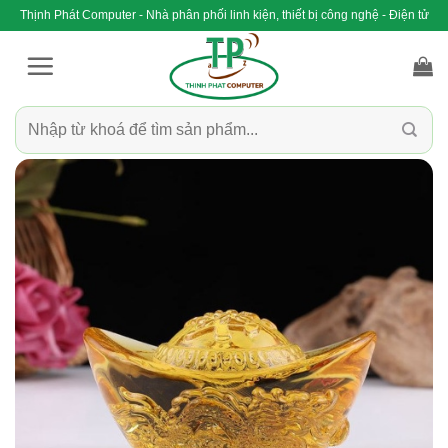
Bỏ
Thịnh Phát Computer - Nhà phân phối linh kiện, thiết bị công nghệ - Điện tử
qua
nội
dung
Tìm
kiếm: