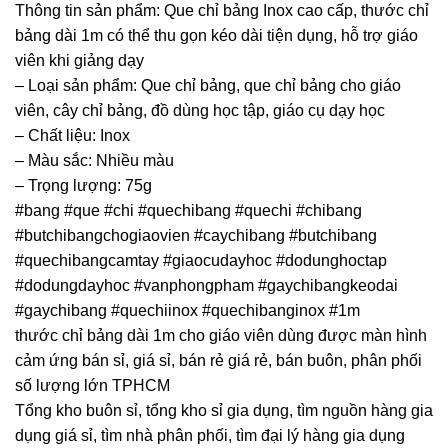
Thông tin sản phẩm: Que chỉ bảng Inox cao cấp, thước chỉ
bảng dài 1m có thể thu gọn kéo dài tiện dụng, hỗ trợ giáo
viên khi giảng dạy
– Loại sản phẩm: Que chỉ bảng, que chỉ bảng cho giáo
viên, cây chỉ bảng, đồ dùng học tập, giáo cụ dạy học
– Chất liệu: Inox
– Màu sắc: Nhiều màu
– Trọng lượng: 75g
#bang #que #chi #quechibang #quechi #chibang
#butchibangchogiaovien #caychibang #butchibang
#quechibangcamtay #giaocudayhoc #dodunghoctap
#dodungdayhoc #vanphongpham #gaychibangkeodai
#gaychibang #quechiinox #quechibanginox #1m
thước chỉ bảng dài 1m cho giáo viên dùng được màn hình
cảm ứng bán sỉ, giá sỉ, bán rẻ giá rẻ, bán buôn, phân phối
số lượng lớn TPHCM
Tổng kho buôn sỉ, tổng kho sỉ gia dụng, tìm nguồn hàng gia
dụng giá sỉ, tìm nhà phân phối, tìm đại lý hàng gia dụng