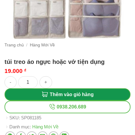
Trang chủ
/
Hàng Mới Về
túi treo áo ngực hoặc vớ tiện dụng
19.000
₫
túi treo áo ngực hoặc vớ tiện dụng số lượng
Thêm vào giỏ hàng
0938.206.689
SKU:
SP081185
Danh mục:
Hàng Mới Về