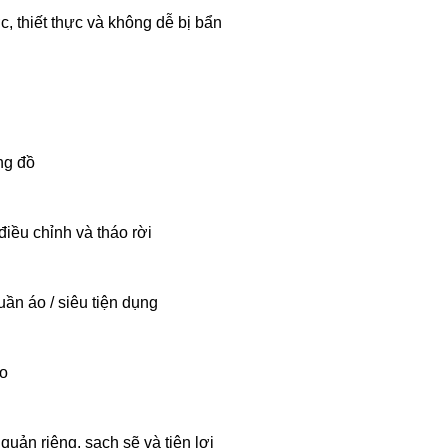
, thiết thực và không dễ bị bẩn
ng đồ
điều chỉnh và tháo rời
ần áo / siêu tiện dụng
do
uản riêng, sạch sẽ và tiện lợi