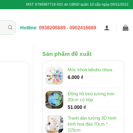
MST: 8786987716-001 do UBND quận 10 cấp ngày 09/11/2022
Hotline:
0938206689 - 0902416689
Sản phẩm đề xuất
Móc khoá labubu nhựa
6.000
₫
Đồng hồ treo tường tròn
20cm có hộp
51.000
₫
Tranh dán tường 3D hình
bình hoa đào 70cm *
115cm