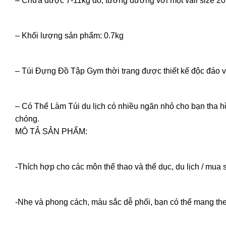
– Chứa được 7-11kg đồ, tương đương với một vali size 20
– Khối lượng sản phẩm: 0.7kg
– Túi Đựng Đồ Tập Gym thời trang được thiết kế độc đáo vớ
– Có Thể Làm Túi du lịch có nhiều ngăn nhỏ cho bạn tha h
chóng.
MÔ TẢ SẢN PHẨM:
-Thích hợp cho các môn thể thao và thể dục, du lịch / mua
-Nhẹ và phong cách, màu sắc dễ phối, bạn có thể mang the