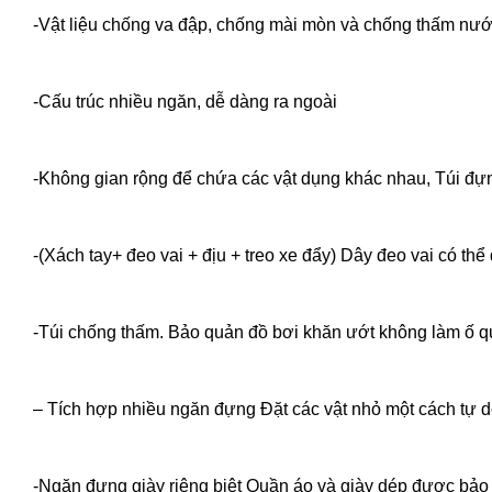
-Vật liệu chống va đập, chống mài mòn và chống thấm nước
-Cấu trúc nhiều ngăn, dễ dàng ra ngoài
-Không gian rộng để chứa các vật dụng khác nhau, Túi đự
-(Xách tay+ đeo vai + địu + treo xe đẩy) Dây đeo vai có thể 
-Túi chống thấm. Bảo quản đồ bơi khăn ướt không làm ố qu
– Tích hợp nhiều ngăn đựng Đặt các vật nhỏ một cách tự 
-Ngăn đựng giày riêng biệt Quần áo và giày dép được bảo q