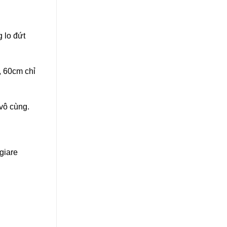
 lo đứt
, 60cm chỉ
vô cùng.
giare