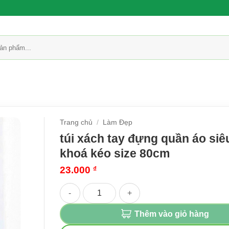
Trang chủ
/
Làm Đẹp
túi xách tay đựng quần áo siê
khoá kéo size 80cm
23.000
₫
túi xách tay đựng quần áo siêu to có khoá kéo 
Thêm vào giỏ hàng