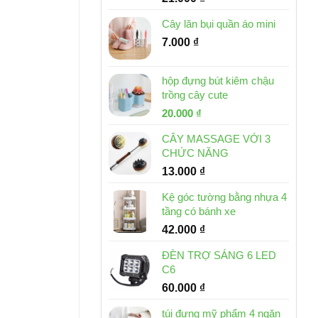
Cây lăn bụi quần áo mini
7.000
₫
hộp đựng bút kiêm chậu
trồng cây cute
Giá
Giá
20.000
₫
gốc
hiện
CÂY MASSAGE VỚI 3
là:
tại
CHỨC NĂNG
30.000 ₫.
là:
13.000
₫
20.000 ₫.
Kệ góc tường bằng nhựa 4
tầng có bánh xe
42.000
₫
ĐÈN TRỢ SÁNG 6 LED
C6
60.000
₫
túi đựng mỹ phẩm 4 ngăn