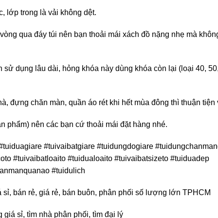
, lớp trong là vải không dệt.
vòng qua đáy túi nên bạn thoải mái xách đồ nặng nhẹ mà không
an sử dụng lâu dài, hỏng khóa này dùng khóa còn lại (loại 40, 50
à, đựng chăn màn, quần áo rét khi hết mùa đông thì thuận tiện 
ản phẩm) nên các bạn cứ thoải mái đặt hàng nhé.
#tuiduagiare #tuivaibatgiare #tuidungdogiare #tuidungchanman
to #tuivaibatloaito #tuidualoaito #tuivaibatsizeto #tuiduadep
chanmanquanao #tuidulich
á sỉ, bán rẻ, giá rẻ, bán buôn, phân phối số lượng lớn TPHCM
giá sỉ, tìm nhà phân phối, tìm đại lý