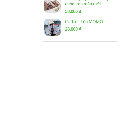
cuộn tròn mẫu mới
Giá
Giá
38.000
₫
gốc
hiện
túi đeo chéo MOMO
là:
tại
Giá
Giá
53.000 ₫.
28.000
₫
là:
gốc
hiện
38.000 ₫.
là:
tại
54.000 ₫.
là:
28.000 ₫.