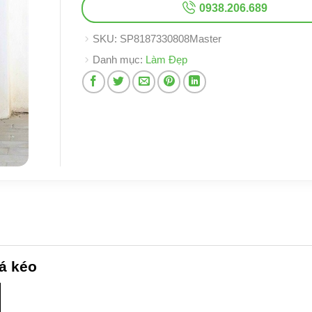
0938.206.689
SKU:
SP8187330808Master
Danh mục:
Làm Đẹp
á kéo