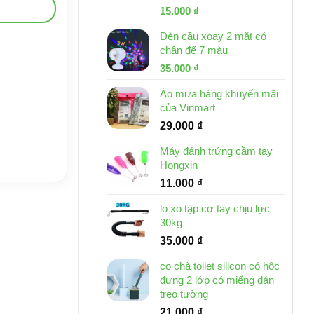
Giá
Giá
15.000
₫
gốc
hiện
Đèn cầu xoay 2 mặt có
là:
tại
chân đế 7 màu
32.000 ₫.
là:
Giá
Giá
35.000
₫
15.000 ₫.
gốc
hiện
Áo mưa hàng khuyến mãi
là:
tại
của Vinmart
46.000 ₫.
là:
29.000
₫
35.000 ₫.
Máy đánh trứng cầm tay
Hongxin
11.000
₫
lò xo tập cơ tay chịu lực
30kg
35.000
₫
cọ chà toilet silicon có hộc
đựng 2 lớp có miếng dán
treo tường
21.000
₫