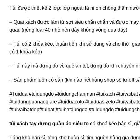
Túi được thiết kế 2 lớp: lớp ngoài là nilon chống thấm nước
– Quai xách được làm từ sợi siêu chắn chắn và được may 
quai. (riêng loại 40 nhỏ nên dây không vòng qua đáy)
– Túi có 2 khóa kéo, thuận tiện khi sử dụng và cho thời gi
có 1 khóa kéo)
– Túi này mà đựng đồ về quê ăn tết, đựng đồ khi chuyển nh
– Sản phẩm luôn có sẵn (khi nào hết hàng shop sẽ tự off s
#Tuidua #tuidungdo #tuidungchanman #tuixach #tuivaibat 
#tuidungquanaogiare #tuiduacoto #tuiduasizeto #tuivaibatco
#tuivaibatdep#tuibat #tuibatdungdo #tuidungdo #tuidung
túi xách tay đựng quần áo siêu to
có khoá kéo bán sỉ, gi
Tổng kho bán sỉ, tổng kho buôn sỉ, tìm nguồn hàng gia dụng 