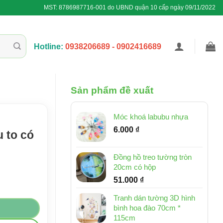
MST: 8786987716-001 do UBND quận 10 cấp ngày 09/11/2022
Hotline:
0938206689 - 0902416689
Sản phẩm đề xuất
Móc khoá labubu nhựa
6.000
₫
u to có
Đồng hồ treo tường tròn
20cm có hộp
51.000
₫
size 80cm số lượng
Tranh dán tường 3D hình
bình hoa đào 70cm *
115cm