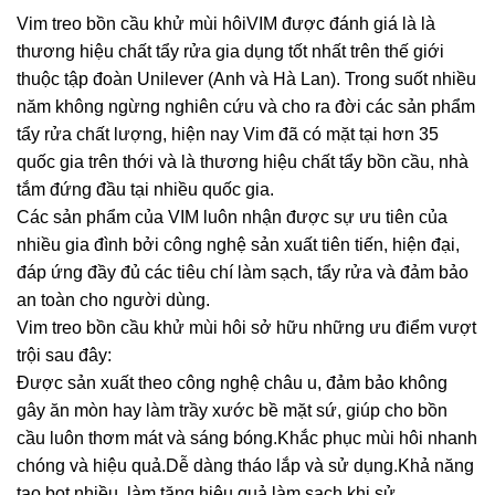
Vim treo bồn cầu khử mùi hôiVIM được đánh giá là là
thương hiệu chất tẩy rửa gia dụng tốt nhất trên thế giới
thuộc tập đoàn Unilever (Anh và Hà Lan). Trong suốt nhiều
năm không ngừng nghiên cứu và cho ra đời các sản phẩm
tẩy rửa chất lượng, hiện nay Vim đã có mặt tại hơn 35
quốc gia trên thới và là thương hiệu chất tẩy bồn cầu, nhà
tắm đứng đầu tại nhiều quốc gia.
Các sản phẩm của VIM luôn nhận được sự ưu tiên của
nhiều gia đình bởi công nghệ sản xuất tiên tiến, hiện đại,
đáp ứng đầy đủ các tiêu chí làm sạch, tẩy rửa và đảm bảo
an toàn cho người dùng.
Vim treo bồn cầu khử mùi hôi sở hữu những ưu điểm vượt
trội sau đây:
Được sản xuất theo công nghệ châu u, đảm bảo không
gây ăn mòn hay làm trầy xước bề mặt sứ, giúp cho bồn
cầu luôn thơm mát và sáng bóng.Khắc phục mùi hôi nhanh
chóng và hiệu quả.Dễ dàng tháo lắp và sử dụng.Khả năng
tạo bọt nhiều, làm tăng hiệu quả làm sạch khi sử