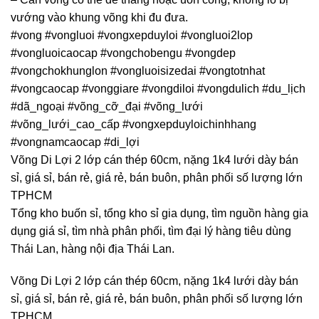
vướng vào khung võng khi đu đưa.
#vong #vongluoi #vongxepduyloi #vongluoi2lop
#vongluoicaocap #vongchobengu #vongdep
#vongchokhunglon #vongluoisizedai #vongtotnhat
#vongcaocap #vonggiare #vongdiloi #vongdulich #du_lịch
#dã_ngoại #võng_cỡ_đại #võng_lưới
#võng_lưới_cao_cấp #vongxepduyloichinhhang
#vongnamcaocap #di_lợi
Võng Di Lợi 2 lớp cán thép 60cm, nặng 1k4 lưới dày bán
sỉ, giá sỉ, bán rẻ, giá rẻ, bán buôn, phân phối số lượng lớn
TPHCM
Tổng kho buốn sỉ, tổng kho sỉ gia dụng, tìm nguồn hàng gia
dụng giá sỉ, tìm nhà phân phối, tìm đại lý hàng tiêu dùng
Thái Lan, hàng nội địa Thái Lan.
Võng Di Lợi 2 lớp cán thép 60cm, nặng 1k4 lưới dày bán
sỉ, giá sỉ, bán rẻ, giá rẻ, bán buôn, phân phối số lượng lớn
TPHCM