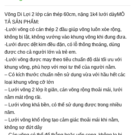
Võng Di Lợi 2 lớp cán thép 60cm, nặng 1k4 lưới dàyMÔ
TẢ SẢN PHẨM:
-Lưới võng có cán thép 2 đầu giúp võng luôn xòe rộng,
không bị lật, không vướng vào khung võng khi đung đưa.
-Lưới được dệt kim đều đặn, có lỗ thông thoáng, dùng
được cho cả người lớn và trẻ em.
-Lưới võng được may theo tiêu chuẩn độ dài tối ưu với
khung võng, phù hợp với mọi tư thế của người nằm.
– Có kích thước chuẩn nên sử dụng vừa với hầu hết các
loại khung võng cỡ lớn
– Lưới võng 2 lớp ít giãn, cán võng rộng thoải mái, lưới
nằm mát rộng rãi.
– Lưới võng khá bền, có thể sử dụng được trong nhiều
năm.
– Lưới võng khổ rộng tạo cảm giác thoải mái khi nằm,
không sợ đứt dây
– Cán võng có thể để thẳng hoặc uốn cong, không lo bị