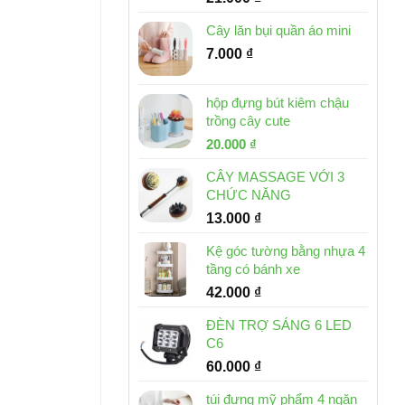
Cây lăn bụi quần áo mini
7.000
₫
hộp đựng bút kiêm chậu
trồng cây cute
Giá
Giá
20.000
₫
gốc
hiện
CÂY MASSAGE VỚI 3
là:
tại
CHỨC NĂNG
30.000 ₫.
là:
13.000
₫
20.000 ₫.
Kệ góc tường bằng nhựa 4
tầng có bánh xe
42.000
₫
ĐÈN TRỢ SÁNG 6 LED
C6
60.000
₫
túi đựng mỹ phẩm 4 ngăn