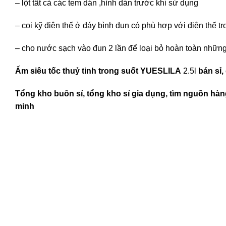
– lột tất cả các tem dán ,hình dán trước khi sử dụng
– coi kỹ điện thế ở đáy bình đun có phù hợp với điện thế t
– cho nước sạch vào đun 2 lần để loại bỏ hoàn toàn những
Ấm siêu tốc thuỷ tinh trong suốt YUESLILA
2.5l
bán sỉ,
Tổng kho buôn sỉ, tổng kho sỉ gia dụng, tìm nguồn hàng
minh