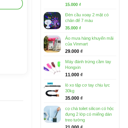
Giá
Giá
15.000
₫
gốc
hiện
Đèn cầu xoay 2 mặt có
là:
tại
chân đế 7 màu
32.000 ₫.
là:
Giá
Giá
35.000
₫
15.000 ₫.
gốc
hiện
Áo mưa hàng khuyến mãi
là:
tại
của Vinmart
46.000 ₫.
là:
29.000
₫
35.000 ₫.
Máy đánh trứng cầm tay
Hongxin
11.000
₫
lò xo tập cơ tay chịu lực
30kg
35.000
₫
cọ chà toilet silicon có hộc
đựng 2 lớp có miếng dán
treo tường
21.000
₫