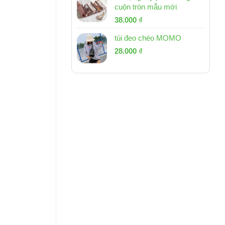
cuộn tròn mẫu mới
Giá
Giá
38.000
₫
gốc
hiện
túi đeo chéo MOMO
là:
tại
Giá
Giá
53.000 ₫.
28.000
₫
là:
gốc
hiện
38.000 ₫.
là:
tại
54.000 ₫.
là:
28.000 ₫.