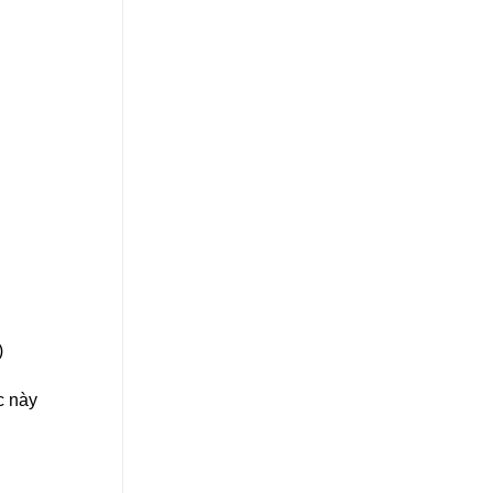
)
c này