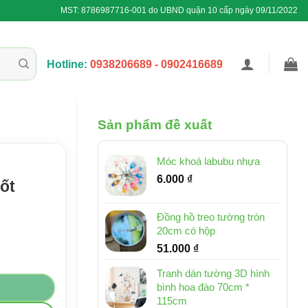
MST: 8786987716-001 do UBND quận 10 cấp ngày 09/11/2022
Hotline:
0938206689 - 0902416689
Sản phẩm đề xuất
Móc khoá labubu nhựa
6.000
₫
ốt
Đồng hồ treo tường tròn
20cm có hộp
51.000
₫
 số lượng
Tranh dán tường 3D hình
bình hoa đào 70cm *
115cm