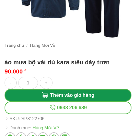
Trang chủ
/
Hàng Mới Về
áo mưa bộ vải dù kara siêu dày trơn
90.000
₫
áo mưa bộ vải dù kara siêu dày trơn số lượng
Thêm vào giỏ hàng
0938.206.689
SKU:
SP8122706
Danh mục:
Hàng Mới Về