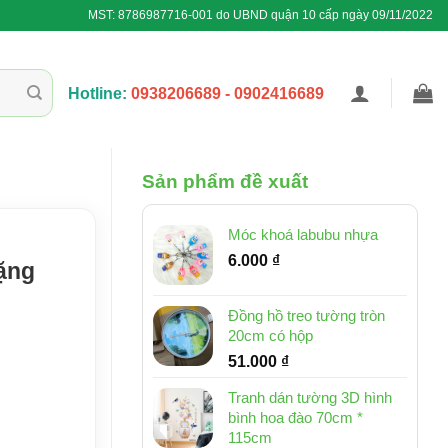
MST: 8786987716-001 do UBND quận 10 cấp ngày 09/11/2022
Hotline:
0938206689 - 0902416689
Sản phẩm đề xuất
Móc khoá labubu nhựa
6.000
₫
tặng
Đồng hồ treo tường tròn
20cm có hộp
51.000
₫
Tranh dán tường 3D hình
bình hoa đào 70cm *
115cm