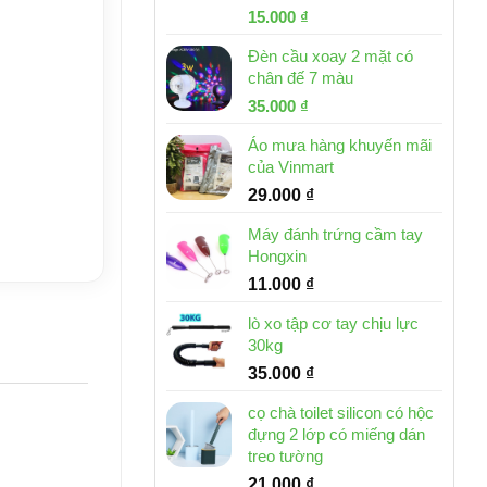
Giá
Giá
15.000
₫
gốc
hiện
Đèn cầu xoay 2 mặt có
là:
tại
chân đế 7 màu
32.000 ₫.
là:
Giá
Giá
35.000
₫
15.000 ₫.
gốc
hiện
Áo mưa hàng khuyến mãi
là:
tại
của Vinmart
46.000 ₫.
là:
29.000
₫
35.000 ₫.
Máy đánh trứng cầm tay
Hongxin
11.000
₫
lò xo tập cơ tay chịu lực
30kg
35.000
₫
cọ chà toilet silicon có hộc
đựng 2 lớp có miếng dán
treo tường
21.000
₫