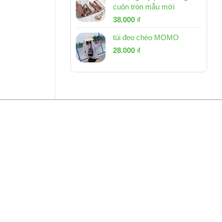
cuộn tròn mẫu mới
Giá
Giá
38.000
₫
gốc
hiện
túi đeo chéo MOMO
là:
tại
Giá
Giá
53.000 ₫.
28.000
₫
là:
gốc
hiện
38.000 ₫.
là:
tại
54.000 ₫.
là:
28.000 ₫.