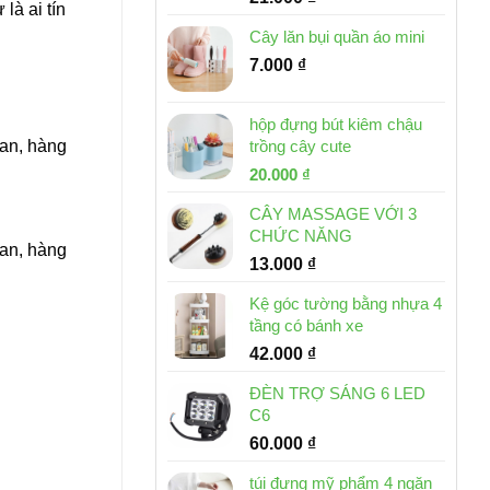
à ai tín
Cây lăn bụi quần áo mini
7.000
₫
hộp đựng bút kiêm chậu
Lan, hàng
trồng cây cute
Giá
Giá
20.000
₫
gốc
hiện
CÂY MASSAGE VỚI 3
là:
tại
CHỨC NĂNG
30.000 ₫.
là:
Lan, hàng
13.000
₫
20.000 ₫.
Kệ góc tường bằng nhựa 4
tầng có bánh xe
42.000
₫
ĐÈN TRỢ SÁNG 6 LED
C6
60.000
₫
túi đựng mỹ phẩm 4 ngăn