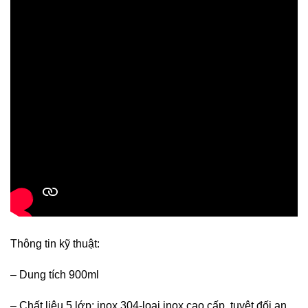
Thông tin kỹ thuật:
– Dung tích 900ml
– Chất liệu 5 lớp: inox 304-loại inox cao cấp, tuyệt đối an