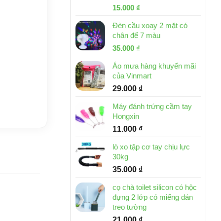
Giá
Giá
15.000
₫
gốc
hiện
Đèn cầu xoay 2 mặt có
là:
tại
chân đế 7 màu
32.000 ₫.
là:
Giá
Giá
35.000
₫
15.000 ₫.
gốc
hiện
Áo mưa hàng khuyến mãi
là:
tại
của Vinmart
46.000 ₫.
là:
29.000
₫
35.000 ₫.
Máy đánh trứng cầm tay
Hongxin
11.000
₫
lò xo tập cơ tay chịu lực
30kg
35.000
₫
cọ chà toilet silicon có hộc
đựng 2 lớp có miếng dán
treo tường
21.000
₫