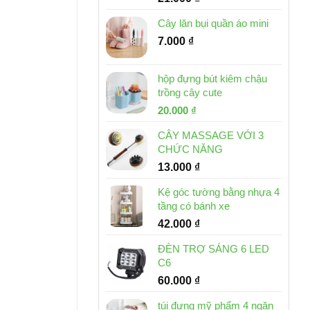
Cây lăn bụi quần áo mini
7.000
₫
hộp đựng bút kiêm chậu
trồng cây cute
Giá
Giá
20.000
₫
gốc
hiện
CÂY MASSAGE VỚI 3
là:
tại
CHỨC NĂNG
30.000 ₫.
là:
13.000
₫
20.000 ₫.
Kệ góc tường bằng nhựa 4
tầng có bánh xe
42.000
₫
ĐÈN TRỢ SÁNG 6 LED
C6
60.000
₫
túi đựng mỹ phẩm 4 ngăn