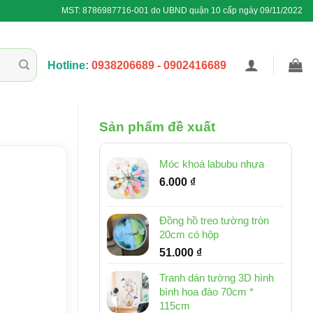
MST: 8786987716-001 do UBND quận 10 cấp ngày 09/11/2022
Hotline:
0938206689 - 0902416689
Sản phẩm đề xuất
Móc khoá labubu nhựa
6.000
₫
Đồng hồ treo tường tròn
20cm có hộp
51.000
₫
Tranh dán tường 3D hình
bình hoa đào 70cm *
115cm