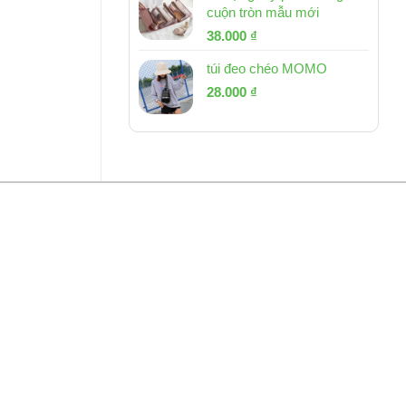
cuộn tròn mẫu mới
Giá
Giá
38.000
₫
gốc
hiện
túi đeo chéo MOMO
là:
tại
Giá
Giá
53.000 ₫.
28.000
₫
là:
gốc
hiện
38.000 ₫.
là:
tại
54.000 ₫.
là:
28.000 ₫.