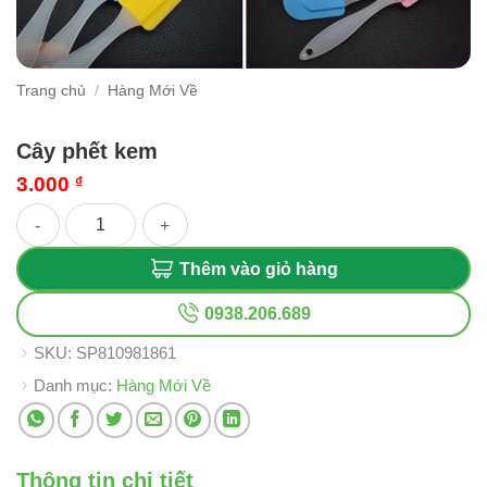
Trang chủ
/
Hàng Mới Về
Cây phết kem
3.000
₫
Cây phết kem số lượng
Thêm vào giỏ hàng
0938.206.689
SKU:
SP810981861
Danh mục:
Hàng Mới Về
Thông tin chi tiết