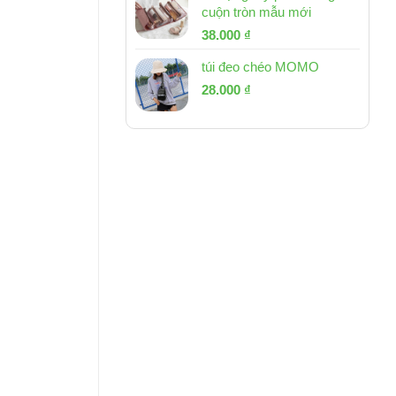
cuộn tròn mẫu mới
Giá
Giá
38.000
₫
gốc
hiện
túi đeo chéo MOMO
là:
tại
Giá
Giá
53.000 ₫.
28.000
₫
là:
gốc
hiện
38.000 ₫.
là:
tại
54.000 ₫.
là:
28.000 ₫.