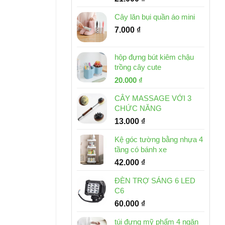
Cây lăn bụi quần áo mini
7.000
₫
hộp đựng bút kiêm chậu
trồng cây cute
Giá
Giá
20.000
₫
gốc
hiện
CÂY MASSAGE VỚI 3
là:
tại
CHỨC NĂNG
30.000 ₫.
là:
13.000
₫
20.000 ₫.
Kệ góc tường bằng nhựa 4
tầng có bánh xe
42.000
₫
ĐÈN TRỢ SÁNG 6 LED
C6
60.000
₫
túi đựng mỹ phẩm 4 ngăn