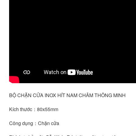
BỘ CHẶN CỬA INOX HÍT NAM CHÂM THÔNG MINH
Kích thước：80x55mm
Công dụng：Chặn cửa