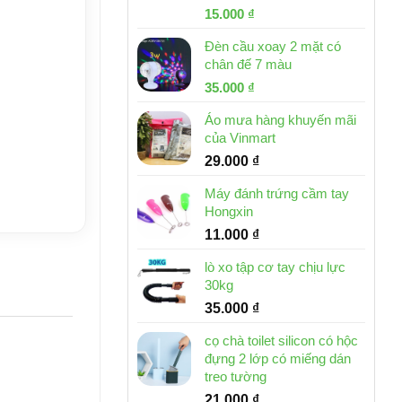
Giá
Giá
15.000
₫
gốc
hiện
Đèn cầu xoay 2 mặt có
là:
tại
chân đế 7 màu
32.000 ₫.
là:
Giá
Giá
35.000
₫
15.000 ₫.
gốc
hiện
Áo mưa hàng khuyến mãi
là:
tại
của Vinmart
46.000 ₫.
là:
29.000
₫
35.000 ₫.
Máy đánh trứng cầm tay
Hongxin
11.000
₫
lò xo tập cơ tay chịu lực
30kg
35.000
₫
cọ chà toilet silicon có hộc
đựng 2 lớp có miếng dán
treo tường
21.000
₫