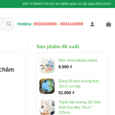
MST: 8786987716-001 do UBND quận 10 cấp ngày 09/11/2022
Hotline:
0938206689 - 0902416689
Sản phẩm đề xuất
Móc khoá labubu nhựa
6.000
₫
 châm
Đồng hồ treo tường tròn
20cm có hộp
51.000
₫
Tranh dán tường 3D hình
bình hoa đào 70cm *
115cm