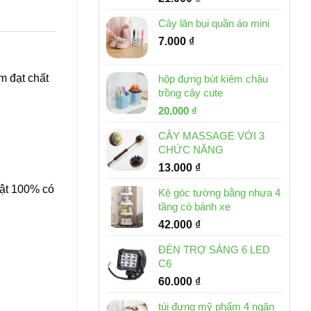
Cây lăn bụi quần áo mini
7.000
₫
m đạt chất
hộp đựng bút kiêm chậu
trồng cây cute
Giá
Giá
20.000
₫
gốc
hiện
CÂY MASSAGE VỚI 3
là:
tại
CHỨC NĂNG
30.000 ₫.
là:
13.000
₫
20.000 ₫.
hật 100% có
Kệ góc tường bằng nhựa 4
tầng có bánh xe
42.000
₫
ĐÈN TRỢ SÁNG 6 LED
C6
60.000
₫
túi đựng mỹ phẩm 4 ngăn