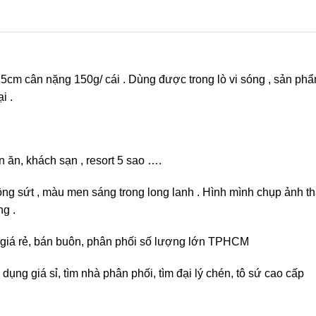
cm cân nặng 150g/ cái . Dùng được trong lò vi sóng , sản phẩ
i .
 ăn, khách sạn , resort 5 sao ….
ông sứt , màu men sáng trong long lanh . Hình mình chụp ảnh t
ng .
rẻ, giá rẻ, bán buôn, phân phối số lượng lớn TPHCM
dụng giá sỉ, tìm nhà phân phối, tìm đại lý chén, tô sứ cao cấp