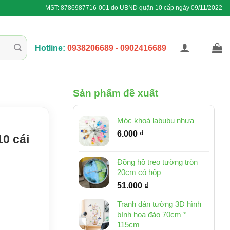
MST: 8786987716-001 do UBND quận 10 cấp ngày 09/11/2022
Hotline:
0938206689 - 0902416689
Sản phẩm đề xuất
Móc khoá labubu nhựa
6.000
₫
10 cái
Đồng hồ treo tường tròn
20cm có hộp
51.000
₫
Tranh dán tường 3D hình
bình hoa đào 70cm *
115cm