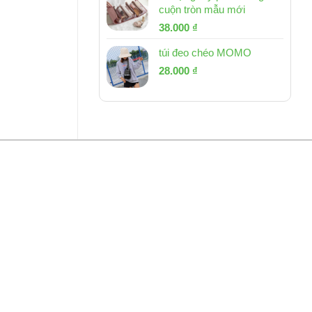
cuộn tròn mẫu mới
Giá
Giá
38.000
₫
gốc
hiện
túi đeo chéo MOMO
là:
tại
Giá
Giá
53.000 ₫.
28.000
₫
là:
gốc
hiện
38.000 ₫.
là:
tại
54.000 ₫.
là:
28.000 ₫.