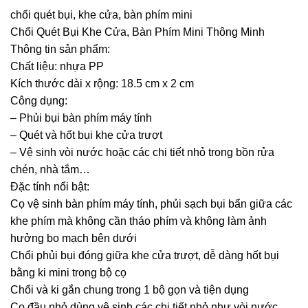
chổi quét bụi, khe cửa, bàn phím mini
Chổi Quét Bụi Khe Cửa, Bàn Phím Mini Thông Minh
Thông tin sản phẩm:
Chất liệu: nhựa PP
Kích thước dài x rộng: 18.5 cm x 2 cm
Công dụng:
– Phủi bụi bàn phím máy tính
– Quét và hốt bụi khe cửa trượt
– Vệ sinh vòi nước hoặc các chi tiết nhỏ trong bồn rửa
chén, nhà tắm…
Đặc tính nổi bật:
Cọ vệ sinh bàn phím máy tính, phủi sạch bụi bẩn giữa các
khe phím mà không cần tháo phím và không làm ảnh
hưởng bo mạch bên dưới
Chổi phủi bụi đóng giữa khe cửa trượt, dễ dàng hốt bụi
bằng ki mini trong bộ cọ
Chổi và ki gắn chung trong 1 bộ gọn và tiện dụng
Cọ đầu nhỏ dùng vệ sinh các chi tiết nhỏ như vòi nước