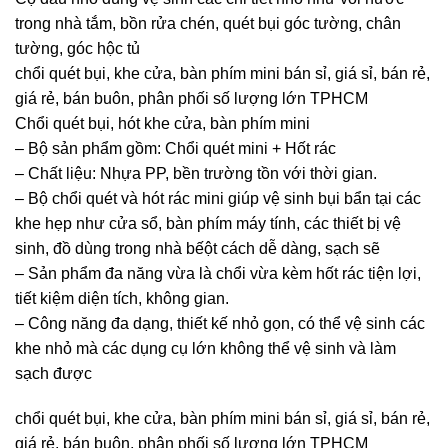
trong nhà tắm, bồn rửa chén, quét bụi góc tường, chân
tường, góc hộc tủ
chổi quét bụi, khe cửa, bàn phím mini bán sỉ, giá sỉ, bán rẻ,
giá rẻ, bán buôn, phân phối số lượng lớn TPHCM
Chổi quét bụi, hót khe cửa, bàn phím mini
– Bộ sản phẩm gồm: Chổi quét mini + Hốt rác
– Chất liệu: Nhựa PP, bền trường tồn với thời gian.
– Bộ chổi quét và hót rác mini giúp vệ sinh bụi bẩn tại các
khe hẹp như cửa sổ, bàn phím máy tính, các thiết bị vệ
sinh, đồ dùng trong nhà bếột cách dễ dàng, sạch sẽ
– Sản phẩm đa năng vừa là chổi vừa kèm hốt rác tiện lợi,
tiết kiệm diện tích, không gian.
– Công năng đa dạng, thiết kế nhỏ gọn, có thể vệ sinh các
khe nhỏ mà các dụng cụ lớn không thể vệ sinh và làm
sạch được
chổi quét bụi, khe cửa, bàn phím mini bán sỉ, giá sỉ, bán rẻ,
giá rẻ, bán buôn, phân phối số lượng lớn TPHCM