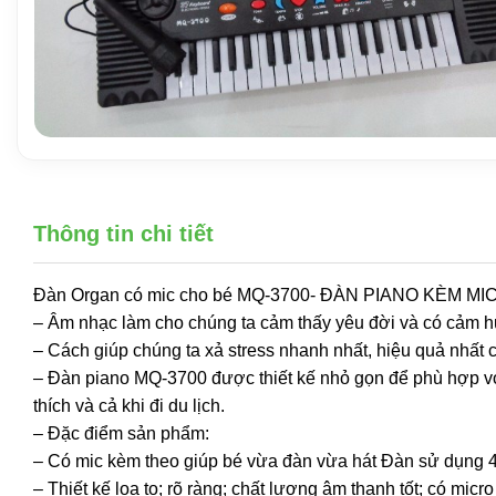
Thông tin chi tiết
Đàn Organ có mic cho bé MQ-3700- ĐÀN PIANO KÈM M
– Âm nhạc làm cho chúng ta cảm thấy yêu đời và có cảm h
– Cách giúp chúng ta xả stress nhanh nhất, hiệu quả nhất 
– Đàn piano MQ-3700 được thiết kế nhỏ gọn để phù hợp vớ
thích và cả khi đi du lịch.
– Đặc điểm sản phẩm:
– Có mic kèm theo giúp bé vừa đàn vừa hát Đàn sử dụng 4 
– Thiết kế loa to; rõ ràng; chất lượng âm thanh tốt; có micr