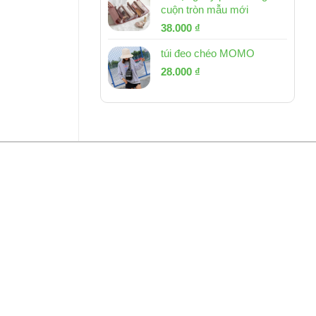
cuộn tròn mẫu mới
Giá
Giá
38.000
₫
gốc
hiện
túi đeo chéo MOMO
là:
tại
Giá
Giá
53.000 ₫.
28.000
₫
là:
gốc
hiện
38.000 ₫.
là:
tại
54.000 ₫.
là:
28.000 ₫.