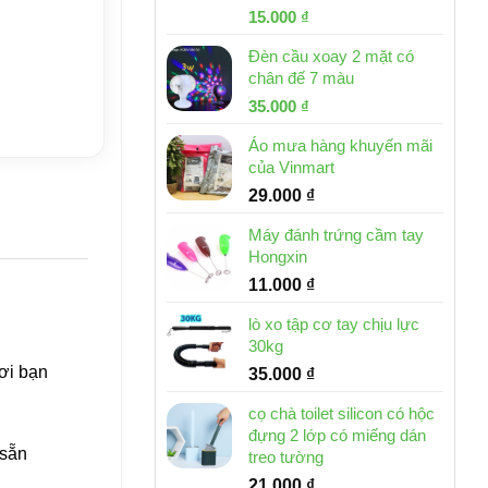
Giá
Giá
15.000
₫
gốc
hiện
Đèn cầu xoay 2 mặt có
là:
tại
chân đế 7 màu
32.000 ₫.
là:
Giá
Giá
35.000
₫
15.000 ₫.
gốc
hiện
Áo mưa hàng khuyến mãi
là:
tại
của Vinmart
46.000 ₫.
là:
29.000
₫
35.000 ₫.
Máy đánh trứng cầm tay
Hongxin
11.000
₫
lò xo tập cơ tay chịu lực
30kg
ơi bạn
35.000
₫
cọ chà toilet silicon có hộc
đựng 2 lớp có miếng dán
 sẵn
treo tường
21.000
₫