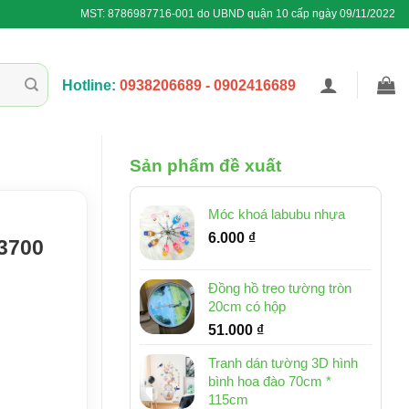
MST: 8786987716-001 do UBND quận 10 cấp ngày 09/11/2022
Hotline:
0938206689 - 0902416689
Sản phẩm đề xuất
Móc khoá labubu nhựa
6.000
₫
3700
Đồng hồ treo tường tròn
20cm có hộp
51.000
₫
Tranh dán tường 3D hình
bình hoa đào 70cm *
115cm