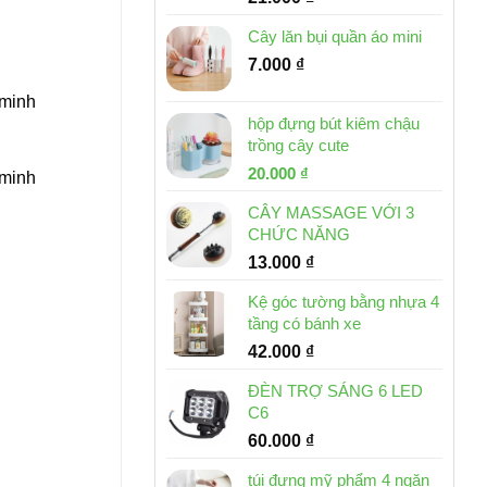
Cây lăn bụi quần áo mini
7.000
₫
 minh
hộp đựng bút kiêm chậu
trồng cây cute
Giá
Giá
20.000
₫
 minh
gốc
hiện
CÂY MASSAGE VỚI 3
là:
tại
CHỨC NĂNG
30.000 ₫.
là:
13.000
₫
20.000 ₫.
Kệ góc tường bằng nhựa 4
tầng có bánh xe
42.000
₫
ĐÈN TRỢ SÁNG 6 LED
C6
60.000
₫
túi đựng mỹ phẩm 4 ngăn