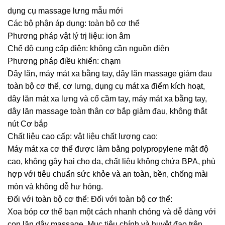
dụng cụ massage lưng mẫu mới
Các bộ phận áp dụng: toàn bộ cơ thể
Phương pháp vật lý trị liệu: ion âm
Chế độ cung cấp điện: không cần nguồn điện
Phương pháp điều khiển: chạm
Dây lăn, máy mát xa bằng tay, dây lăn massage giảm đau
toàn bộ cơ thể, cơ lưng, dụng cụ mát xa điểm kích hoạt,
dây lăn mát xa lưng và cổ cầm tay, máy mát xa bằng tay,
dây lăn massage toàn thân cơ bắp giảm đau, không thắt
nút Cơ bắp
Chất liệu cao cấp: vật liệu chất lượng cao:
Máy mát xa cơ thể được làm bằng polypropylene mật độ
cao, không gây hại cho da, chất liệu không chứa BPA, phù
hợp với tiêu chuẩn sức khỏe và an toàn, bền, chống mài
mòn và không dễ hư hỏng.
Đối với toàn bộ cơ thể: Đối với toàn bộ cơ thể:
Xoa bóp cơ thể bạn một cách nhanh chóng và dễ dàng với
con lăn dây massage. Mục tiêu chính và huyệt đạo trên