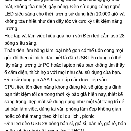
mắt, không tỏa nhiệt, gây nóng. Đèn sử dụng công nghệ
LED siêu sáng cho thời lượng sử dụng trên 10.000 giờ và
không tỏa nhiệt như đèn dây tóc và cực kỳ tiết kiệm năng
lượng.
Học tập và làm việc hiệu quả hơn với Đèn led cắm usb 28
bóng siêu sáng.
Thân đèn làm bằng kim loại nhỏ gọn có thể uốn cong mọi
góc độ theo ý thích, đặc biệt là đầu USB tiện dụng có thể
lấy năng lượng từ PC hoặc laptop nếu bạn không tìm thấy
ổ cắm điện, thích hợp với mọi nhu cầu sử dụng của bạn.
Đèn sử dụng pin AAA hoặc cáp cắm trực tiếp vào
CPU, tiêu tốn điện năng không đáng kể, sẽ giúp gia đình
bạn tiết kiệm tối đa trong thời kỳ bão giá hiện nay, thiết kế
sang trọng, đẹp mắt sử dụng dụng như một vật trang trí để
tại bàn làm việc, dùng tại văn phòng làm đẹp không gian
hoặc có thể mang theo khi đi du lịch , picnic.
Đèn led dẻo USB 28 bóng bán sỉ, giá sỉ, bán rẻ, giá rẻ, bán
buôn, phân phối số lượng lớn TPHCM