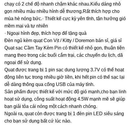
chạy có 2 chế độ nhanh chậm khác nhau.Kiểu dáng nhỏ
gọn nhiều màu nhiều hình dễ thương.Rất thích hợp cho
mùa hè nóng bức.· Thiết kế cực kỳ yên tĩnh, tận hưởng gió
mềm mại và tự nhiên
· Ngoại hình đẹp, thích hợp để tặng quà
Đèn ngủ kèm quạt Con Vịt / Kitty / Doremon bán sỉ, giá sỉ
Quạt sạc Cầm Tay Kèm Pin có thiết kế nhỏ gọn, thuận tiện
mang theo trong các buổi cắm trại, các chuyến du lịch, dã
ngoại để sử dụng.
Quạt được trang bị 1 pin sạc dung lượng 3.7V có thể hoạt
động liên tục trong nhiều giờ liền, khi hết pin có thể sạc lại
dễ dàng thông qua cổng USB của máy tính.
Sản phẩm được thiết kế với mức độ gió mạnh,cho bạn linh
hoạt sử dụng, công suất hoạt động 4.5W mạnh mẽ sẽ giúp
bạn giải tỏa cái nóng một cách nhanh chóng.
Ngoài ra, quạt còn được trang bị 1 đèn pin LED siêu sáng
cho bạn sử dụng bất cứ lúc nào.