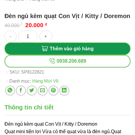
Đèn ngủ kèm quạt Con Vịt / Kitty / Doremon
Giá
Giá
₫
20.000
₫
40.000
gốc
hiện
Đèn ngủ kèm quạt Con Vịt / Kitty / Doremon số lượng
là:
tại
40.000 ₫.
là:
20.000 ₫.
Thêm vào giỏ hàng
0938.206.689
SKU:
SP8122821
Danh mục:
Hàng Mới Về
Thông tin chi tiết
Đèn ngủ kèm quạt Con Vịt / Kitty / Doremon
Quạt mini tiện lợi Vừa có thể quạt vừa là đèn ngủ.Quạt