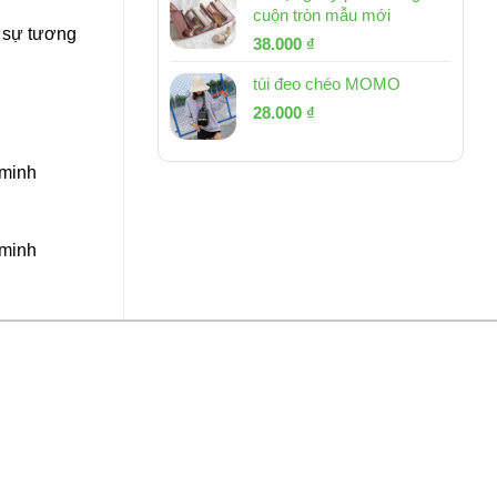
cuộn tròn mẫu mới
g sự tương
Giá
Giá
38.000
₫
gốc
hiện
túi đeo chéo MOMO
là:
tại
Giá
Giá
53.000 ₫.
28.000
₫
là:
gốc
hiện
38.000 ₫.
là:
tại
 minh
54.000 ₫.
là:
28.000 ₫.
 minh