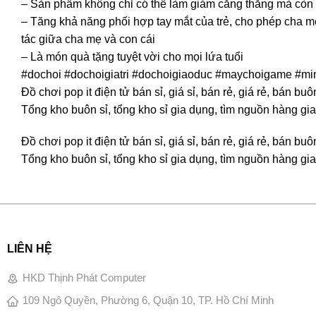
– Sản phẩm không chỉ có thể làm giảm căng thẳng mà còn r
– Tăng khả năng phối hợp tay mắt của trẻ, cho phép cha m
tác giữa cha mẹ và con cái
– Là món quà tặng tuyệt vời cho mọi lứa tuổi
#dochoi #dochoigiatri #dochoigiaoduc #maychoigame #min
Đồ chơi pop it điện tử bán sỉ, giá sỉ, bán rẻ, giá rẻ, bán
Tổng kho buôn sỉ, tổng kho sỉ gia dụng, tìm nguồn hàng gia 
Đồ chơi pop it điện tử bán sỉ, giá sỉ, bán rẻ, giá rẻ, bán
Tổng kho buôn sỉ, tổng kho sỉ gia dụng, tìm nguồn hàng gia 
LIÊN HỆ
HKD Thịnh Phát Computer
109 Ngô Quyền, Phường 6, Quận 10, TP. Hồ Chí Minh