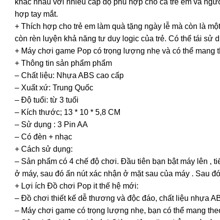
khác nhau với nhiều cấp độ phù hợp cho cả trẻ em và người
hợp tay mắt.
+ Thích hợp cho trẻ em làm quà tặng ngày lễ mà còn là mộ
còn rèn luyện khả năng tư duy logic của trẻ. Có thể tái sử
+ Máy chơi game Pop có trọng lượng nhẹ và có thể mang th
+ Thông tin sản phẩm phẩm
– Chất liệu: Nhựa ABS cao cấp
– Xuất xứ: Trung Quốc
– Độ tuổi: từ 3 tuổi
– Kích thước; 13 * 10 * 5,8 CM
– Sử dụng : 3 Pin AA
– Có đèn + nhạc
+ Cách sử dụng:
– Sản phẩm có 4 chế độ chơi. Đầu tiên bạn bật máy lên , t
ở máy, sau đó ấn nút xác nhận ở mặt sau của máy . Sau đó 
+ Lợi ích Đồ chơi Pop it thế hệ mới:
– Đồ chơi thiết kế dễ thương và độc đáo, chất liệu nhựa A
– Máy chơi game có trọng lượng nhẹ, bạn có thể mang the