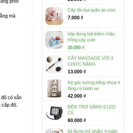
năng phối
Cây lăn bụi quần áo mini
thẳng mà
7.000
₫
hộp đựng bút kiêm chậu
trồng cây cute
Giá
Giá
20.000
₫
gốc
hiện
CÂY MASSAGE VỚI 3
là:
tại
CHỨC NĂNG
30.000 ₫.
là:
13.000
₫
20.000 ₫.
Kệ góc tường bằng nhựa 4
tầng có bánh xe
42.000
₫
ế độ có sẵn
 cấp độ.
ĐÈN TRỢ SÁNG 6 LED
C6
60.000
₫
túi đựng mỹ phẩm 4 ngăn