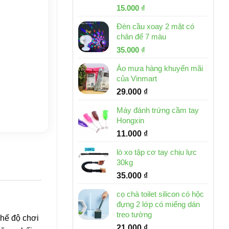
Giá
Giá
15.000
₫
gốc
hiện
Đèn cầu xoay 2 mặt có
là:
tại
chân đế 7 màu
32.000 ₫.
là:
Giá
Giá
35.000
₫
15.000 ₫.
gốc
hiện
Áo mưa hàng khuyến mãi
là:
tại
của Vinmart
46.000 ₫.
là:
29.000
₫
35.000 ₫.
Máy đánh trứng cầm tay
Hongxin
11.000
₫
lò xo tập cơ tay chịu lực
30kg
35.000
₫
cọ chà toilet silicon có hộc
đựng 2 lớp có miếng dán
treo tường
chế độ chơi
21.000
₫