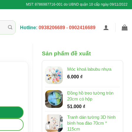
MST: 8786987716-001 do UBND quận 10 cấp ngày 09/11/2022
Hotline:
0938206689 - 0902416689
Sản phẩm đề xuất
Móc khoá labubu nhựa
6.000
₫
Đồng hồ treo tường tròn
20cm có hộp
51.000
₫
Tranh dán tường 3D hình
bình hoa đào 70cm *
115cm