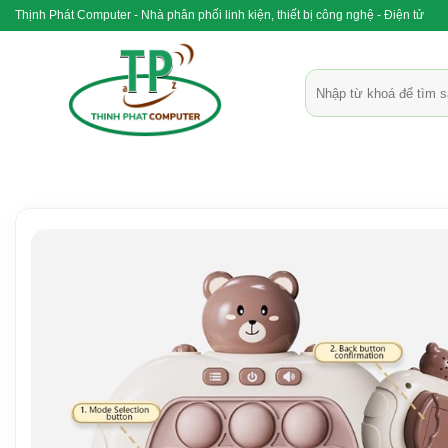
Bỏ
Thịnh Phát Computer - Nhà phân phối linh kiện, thiết bị công nghệ - Điện tử
qua
nội
Tìm
dung
kiếm: