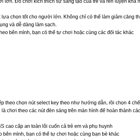
 lớn. Đồ chơi kích thích sự sáng tạo của trẻ và rèn luyện khả 
t lựa chọn tốt cho người lớn. Không chỉ có thể làm giảm căng 
 dụng và dễ dàng làm sạch.
eo bên mình, bạn có thể tự chơi hoặc cùng các đối tác khác
iếp theo chọn nút select key theo như hướng dẫn, rồi chọn 4 ch
là chơi theo các nút đèn sáng trên màn hình để hoàn thành các
BS cao cấp an toàn lôi cuốn cả trẻ em và phụ huynh
o bên mình, bạn có thể tự chơi hoặc cùng bạn bè khác