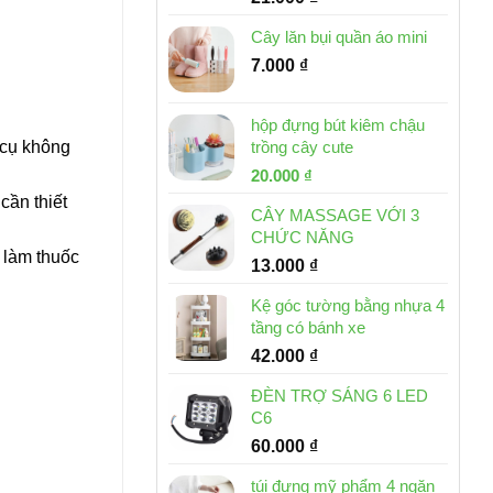
Cây lăn bụi quần áo mini
7.000
₫
hộp đựng bút kiêm chậu
 cụ không
trồng cây cute
Giá
Giá
20.000
₫
gốc
hiện
cần thiết
CÂY MASSAGE VỚI 3
là:
tại
CHỨC NĂNG
30.000 ₫.
là:
g làm thuốc
13.000
₫
20.000 ₫.
Kệ góc tường bằng nhựa 4
tầng có bánh xe
42.000
₫
ĐÈN TRỢ SÁNG 6 LED
C6
60.000
₫
túi đựng mỹ phẩm 4 ngăn