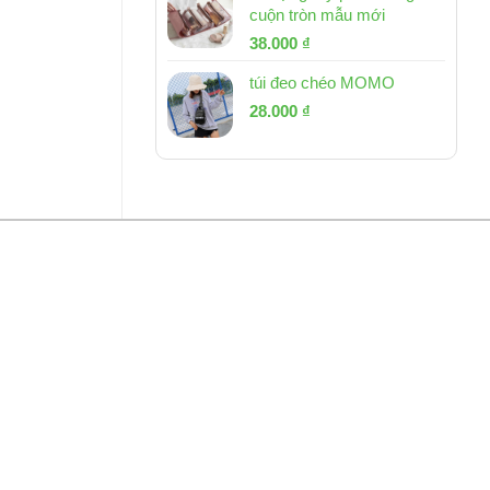
cuộn tròn mẫu mới
Giá
Giá
38.000
₫
gốc
hiện
túi đeo chéo MOMO
là:
tại
Giá
Giá
53.000 ₫.
28.000
₫
là:
gốc
hiện
38.000 ₫.
là:
tại
54.000 ₫.
là:
28.000 ₫.