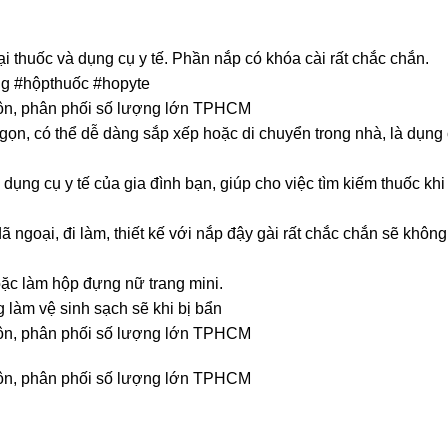
i thuốc và dụng cụ y tế. Phần nắp có khóa cài rất chắc chắn.
g #hộpthuốc #hopyte
 buôn, phân phối số lượng lớn TPHCM
ỏ gọn, có thể dễ dàng sắp xếp hoặc di chuyển trong nhà, là dụng
ụng cụ y tế của gia đình bạn, giúp cho việc tìm kiếm thuốc khi 
dã ngoại, đi làm, thiết kế với nắp đậy gài rất chắc chắn sẽ khôn
ặc làm hộp đựng nữ trang mini.
 làm vệ sinh sạch sẽ khi bị bẩn
 buôn, phân phối số lượng lớn TPHCM
 buôn, phân phối số lượng lớn TPHCM