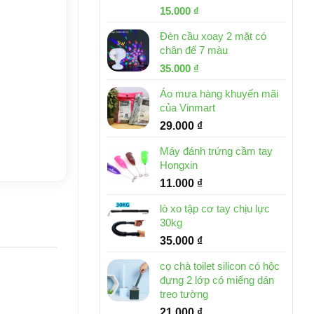
Giá
Giá
15.000
₫
gốc
hiện
Đèn cầu xoay 2 mặt có
là:
tại
chân đế 7 màu
32.000 ₫.
là:
Giá
Giá
35.000
₫
15.000 ₫.
gốc
hiện
Áo mưa hàng khuyến mãi
là:
tại
của Vinmart
46.000 ₫.
là:
29.000
₫
35.000 ₫.
Máy đánh trứng cầm tay
Hongxin
11.000
₫
lò xo tập cơ tay chịu lực
30kg
35.000
₫
cọ chà toilet silicon có hộc
đựng 2 lớp có miếng dán
treo tường
21.000
₫