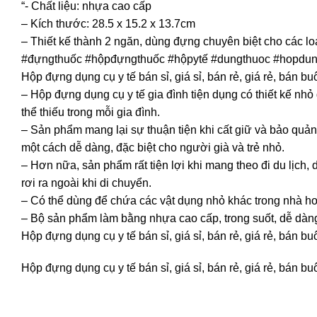
“- Chất liệu: nhựa cao cấp
– Kích thước: 28.5 x 15.2 x 13.7cm
– Thiết kế thành 2 ngăn, dùng đựng chuyên biệt cho các loạ
#đựngthuốc #hộpđựngthuốc #hộpytế #dungthuoc #hopdun
Hộp đựng dụng cụ y tế bán sỉ, giá sỉ, bán rẻ, giá rẻ, bán
– Hộp đựng dụng cụ y tế gia đình tiện dụng có thiết kế nh
thể thiếu trong mỗi gia đình.
– Sản phẩm mang lại sự thuận tiện khi cất giữ và bảo quản d
một cách dễ dàng, đặc biệt cho người già và trẻ nhỏ.
– Hơn nữa, sản phẩm rất tiện lợi khi mang theo đi du lịch, 
rơi ra ngoài khi di chuyển.
– Có thể dùng để chứa các vật dụng nhỏ khác trong nhà ho
– Bộ sản phẩm làm bằng nhựa cao cấp, trong suốt, dễ dàng
Hộp đựng dụng cụ y tế bán sỉ, giá sỉ, bán rẻ, giá rẻ, bán
Hộp đựng dụng cụ y tế bán sỉ, giá sỉ, bán rẻ, giá rẻ, bán