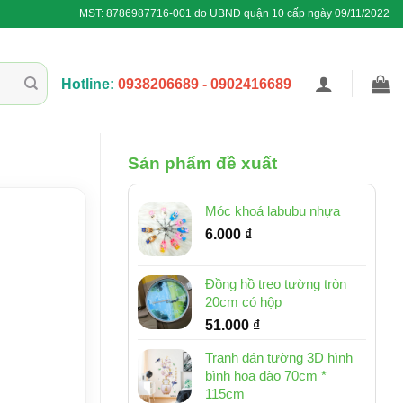
MST: 8786987716-001 do UBND quận 10 cấp ngày 09/11/2022
Hotline:
0938206689 - 0902416689
Sản phẩm đề xuất
Móc khoá labubu nhựa
6.000
₫
Đồng hồ treo tường tròn
20cm có hộp
51.000
₫
Tranh dán tường 3D hình
bình hoa đào 70cm *
115cm