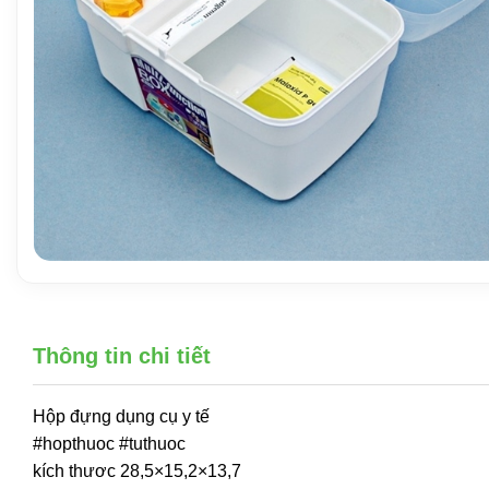
Thông tin chi tiết
Hộp đựng dụng cụ y tế
#hopthuoc #tuthuoc
kích thươc 28,5×15,2×13,7