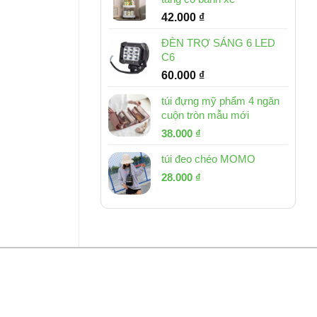
42.000
₫
ĐÈN TRỢ SÁNG 6 LED
C6
60.000
₫
túi đựng mỹ phẩm 4 ngăn
cuộn tròn mẫu mới
Giá
Giá
38.000
₫
gốc
hiện
túi đeo chéo MOMO
là:
tại
Giá
Giá
53.000 ₫.
28.000
₫
là:
gốc
hiện
38.000 ₫.
là:
tại
54.000 ₫.
là:
28.000 ₫.