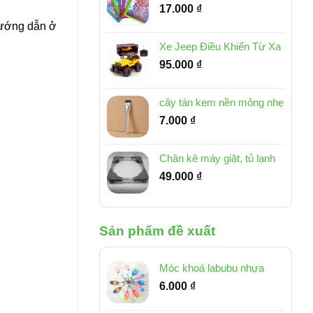
17.000
₫
 hướng dẫn ở
Xe Jeep Điều Khiển Từ Xa
95.000
₫
cây tán kem nền mỏng nhẹ
7.000
₫
Chân kê máy giặt, tủ lạnh
49.000
₫
Sản phẩm đề xuất
Móc khoá labubu nhựa
6.000
₫