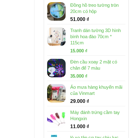
Đồng hồ treo tường tròn
20cm có hộp
51.000
₫
Tranh dán tường 3D hình
bình hoa đào 70cm *
115cm
Giá
Giá
15.000
₫
gốc
hiện
Đèn cầu xoay 2 mặt có
là:
tại
chân đế 7 màu
32.000 ₫.
là:
Giá
Giá
35.000
₫
15.000 ₫.
gốc
hiện
Áo mưa hàng khuyến mãi
là:
tại
của Vinmart
46.000 ₫.
là:
29.000
₫
35.000 ₫.
Máy đánh trứng cầm tay
Hongxin
11.000
₫
lò xo tập cơ tay chịu lực