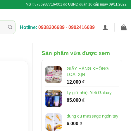
MST: 8786987716-001 do UBND quận 10 cấp ngày 09/11/2022
Hotline:
0938206689 - 0902416689
Sản phẩm vừa được xem
GIẤY HÀNG KHÔNG
LOẠI XỊN
12.000
₫
Ly giữ nhiệt Yeti Galaxy
85.000
₫
dụng cụ massage ngón tay
6.000
₫