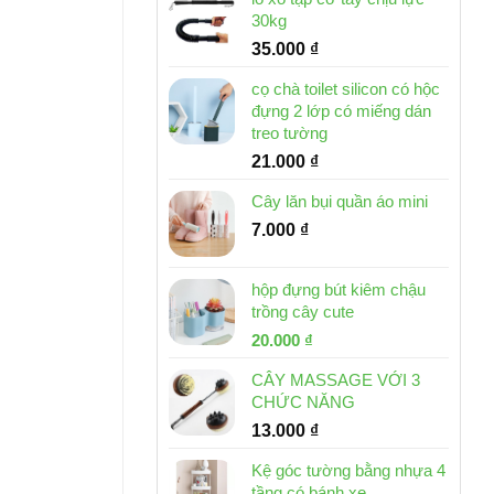
30kg
35.000
₫
cọ chà toilet silicon có hộc
đựng 2 lớp có miếng dán
treo tường
21.000
₫
Cây lăn bụi quần áo mini
7.000
₫
hộp đựng bút kiêm chậu
trồng cây cute
Giá
Giá
20.000
₫
gốc
hiện
CÂY MASSAGE VỚI 3
là:
tại
CHỨC NĂNG
30.000 ₫.
là:
13.000
₫
20.000 ₫.
Kệ góc tường bằng nhựa 4
tầng có bánh xe