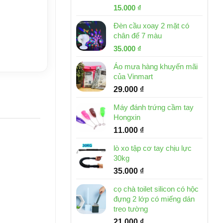
Giá
Giá
15.000
₫
gốc
hiện
Đèn cầu xoay 2 mặt có
là:
tại
chân đế 7 màu
32.000 ₫.
là:
Giá
Giá
35.000
₫
15.000 ₫.
gốc
hiện
Áo mưa hàng khuyến mãi
là:
tại
của Vinmart
46.000 ₫.
là:
29.000
₫
35.000 ₫.
Máy đánh trứng cầm tay
Hongxin
11.000
₫
lò xo tập cơ tay chịu lực
30kg
35.000
₫
cọ chà toilet silicon có hộc
đựng 2 lớp có miếng dán
treo tường
21.000
₫