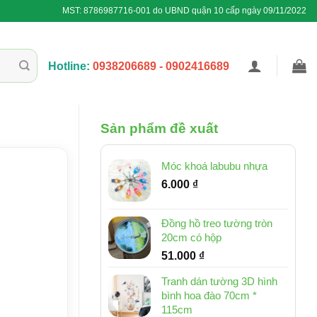
MST: 8786987716-001 do UBND quận 10 cấp ngày 09/11/2022
Hotline:
0938206689 - 0902416689
Sản phẩm đề xuất
Móc khoá labubu nhựa
6.000
₫
Đồng hồ treo tường tròn
20cm có hộp
51.000
₫
Tranh dán tường 3D hình
bình hoa đào 70cm *
115cm