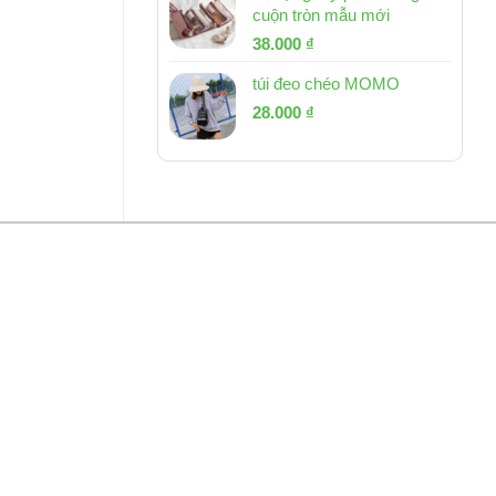
cuộn tròn mẫu mới
Giá
Giá
38.000
₫
gốc
hiện
túi đeo chéo MOMO
là:
tại
Giá
Giá
53.000 ₫.
28.000
₫
là:
gốc
hiện
38.000 ₫.
là:
tại
54.000 ₫.
là:
28.000 ₫.