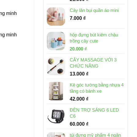
Cây lăn bụi quần áo mini
ông minh
7.000
₫
hộp đựng bút kiêm chậu
ông minh
trồng cây cute
Giá
Giá
20.000
₫
gốc
hiện
CÂY MASSAGE VỚI 3
là:
tại
CHỨC NĂNG
30.000 ₫.
là:
13.000
₫
20.000 ₫.
Kệ góc tường bằng nhựa 4
tầng có bánh xe
42.000
₫
ĐÈN TRỢ SÁNG 6 LED
C6
60.000
₫
túi đựng mỹ phẩm 4 ngăn