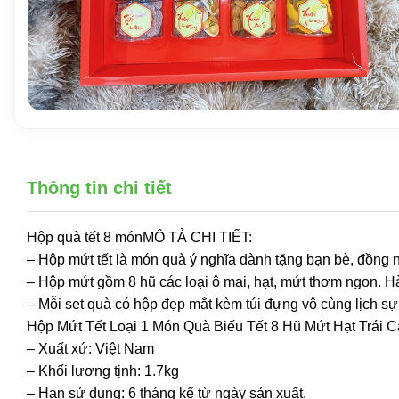
Thông tin chi tiết
Hộp quà tết 8 mónMÔ TẢ CHI TIẾT:
– Hộp mứt tết là món quà ý nghĩa dành tặng bạn bè, đồng n
– Hộp mứt gồm 8 hũ các loại ô mai, hạt, mứt thơm ngon. 
– Mỗi set quà có hộp đẹp mắt kèm túi đựng vô cùng lịch sự
Hộp Mứt Tết Loại 1 Món Quà Biếu Tết 8 Hũ Mứt Hạt Trái 
– Xuất xứ: Việt Nam
– Khối lương tịnh: 1.7kg
– Hạn sử dụng: 6 tháng kể từ ngày sản xuất.