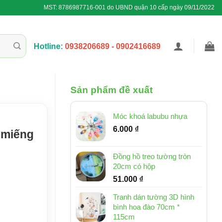
MST: 8786987716-001 do UBND quận 10 cấp ngày 09/11/2022
Hotline:
0938206689 - 0902416689
Sản phẩm đề xuất
Móc khoá labubu nhựa
6.000
₫
 miếng
Đồng hồ treo tường tròn
20cm có hộp
51.000
₫
Tranh dán tường 3D hình
bình hoa đào 70cm *
115cm