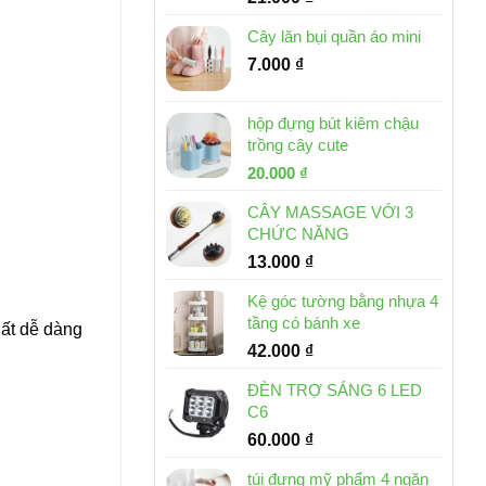
Cây lăn bụi quần áo mini
7.000
₫
hộp đựng bút kiêm chậu
trồng cây cute
Giá
Giá
20.000
₫
gốc
hiện
CÂY MASSAGE VỚI 3
là:
tại
CHỨC NĂNG
30.000 ₫.
là:
13.000
₫
20.000 ₫.
Kệ góc tường bằng nhựa 4
tầng có bánh xe
Rất dễ dàng
42.000
₫
ĐÈN TRỢ SÁNG 6 LED
C6
60.000
₫
túi đựng mỹ phẩm 4 ngăn