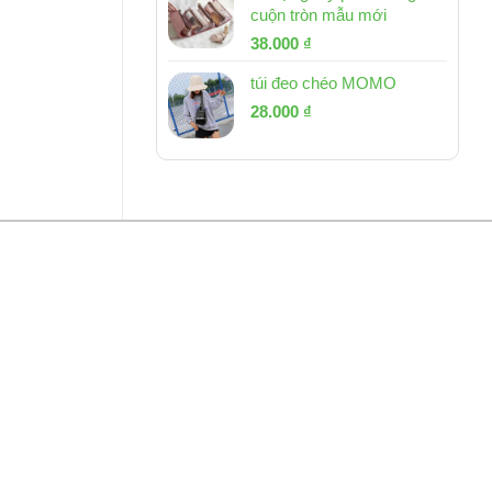
cuộn tròn mẫu mới
Giá
Giá
38.000
₫
gốc
hiện
túi đeo chéo MOMO
là:
tại
Giá
Giá
53.000 ₫.
28.000
₫
là:
gốc
hiện
38.000 ₫.
là:
tại
54.000 ₫.
là:
28.000 ₫.