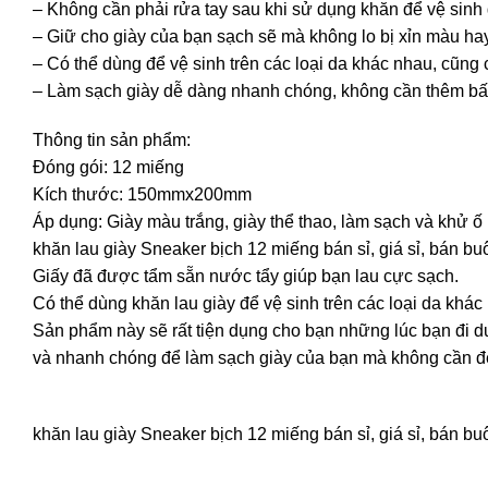
– Không cần phải rửa tay sau khi sử dụng khăn để vệ sinh 
– Giữ cho giày của bạn sạch sẽ mà không lo bị xỉn màu ha
– Có thể dùng để vệ sinh trên các loại da khác nhau, cũng 
– Làm sạch giày dễ dàng nhanh chóng, không cần thêm bất 
Thông tin sản phẩm:
Đóng gói: 12 miếng
Kích thước: 150mmx200mm
Áp dụng: Giày màu trắng, giày thể thao, làm sạch và khử ố
khăn lau giày Sneaker bịch 12 miếng bán sỉ, giá sỉ, bán b
Giấy đã được tẩm sẵn nước tẩy giúp bạn lau cực sạch.
Có thể dùng khăn lau giày để vệ sinh trên các loại da khác
Sản phẩm này sẽ rất tiện dụng cho bạn những lúc bạn đi du
và nhanh chóng để làm sạch giày của bạn mà không cần đế
khăn lau giày Sneaker bịch 12 miếng bán sỉ, giá sỉ, bán b