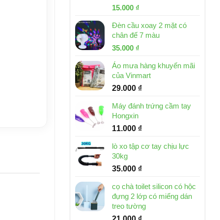
Giá
Giá
15.000
₫
gốc
hiện
Đèn cầu xoay 2 mặt có
là:
tại
chân đế 7 màu
32.000 ₫.
là:
Giá
Giá
35.000
₫
15.000 ₫.
gốc
hiện
Áo mưa hàng khuyến mãi
là:
tại
của Vinmart
46.000 ₫.
là:
29.000
₫
35.000 ₫.
Máy đánh trứng cầm tay
Hongxin
11.000
₫
lò xo tập cơ tay chịu lực
30kg
35.000
₫
cọ chà toilet silicon có hộc
đựng 2 lớp có miếng dán
treo tường
21.000
₫