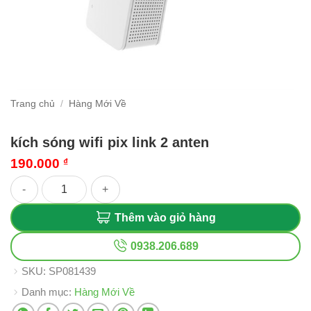
Trang chủ
/
Hàng Mới Về
kích sóng wifi pix link 2 anten
190.000
₫
kích sóng wifi pix link 2 anten số lượng
Thêm vào giỏ hàng
0938.206.689
SKU:
SP081439
Danh mục:
Hàng Mới Về