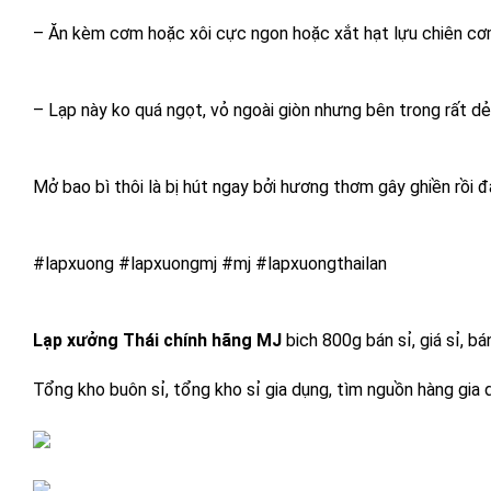
– Ăn kèm cơm hoặc xôi cực ngon hoặc xắt hạt lựu chiên cơ
– Lạp này ko quá ngọt, vỏ ngoài giòn nhưng bên trong rất dẻ
Mở bao bì thôi là bị hút ngay bởi hương thơm gây ghiền rồi đ
#lapxuong #lapxuongmj #mj #lapxuongthailan
Lạp xưởng Thái chính hãng MJ
 bich 800g bán sỉ, giá sỉ, b
Tổng kho buôn sỉ, tổng kho sỉ gia dụng, tìm nguồn hàng gia d