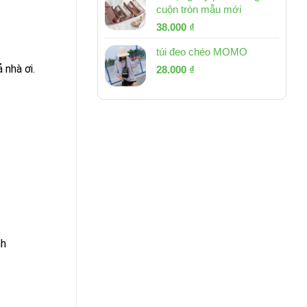
cuộn tròn mẫu mới
Giá
Giá
38.000
₫
gốc
hiện
túi đeo chéo MOMO
là:
tại
 nhà ơi.
Giá
Giá
53.000 ₫.
28.000
₫
là:
gốc
hiện
38.000 ₫.
là:
tại
54.000 ₫.
là:
28.000 ₫.
h 