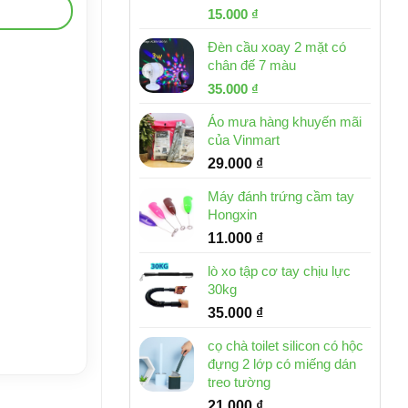
Giá
Giá
15.000
₫
gốc
hiện
Đèn cầu xoay 2 mặt có
là:
tại
chân đế 7 màu
32.000 ₫.
là:
Giá
Giá
35.000
₫
15.000 ₫.
gốc
hiện
Áo mưa hàng khuyến mãi
là:
tại
của Vinmart
46.000 ₫.
là:
29.000
₫
35.000 ₫.
Máy đánh trứng cầm tay
Hongxin
11.000
₫
lò xo tập cơ tay chịu lực
30kg
35.000
₫
cọ chà toilet silicon có hộc
đựng 2 lớp có miếng dán
treo tường
21.000
₫