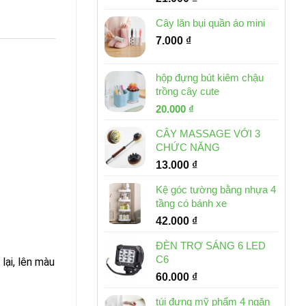
Cây lăn bụi quần áo mini
7.000
₫
hộp đựng bút kiêm chậu
trồng cây cute
Giá
Giá
20.000
₫
gốc
hiện
CÂY MASSAGE VỚI 3
là:
tại
CHỨC NĂNG
30.000 ₫.
là:
13.000
₫
20.000 ₫.
Kệ góc tường bằng nhựa 4
tầng có bánh xe
42.000
₫
ĐÈN TRỢ SÁNG 6 LED
C6
ại, lên màu 
60.000
₫
túi đựng mỹ phẩm 4 ngăn