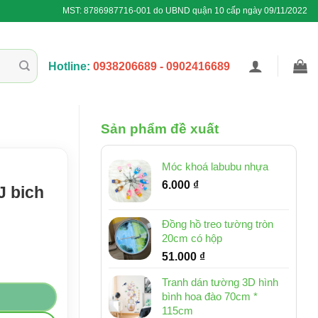
MST: 8786987716-001 do UBND quận 10 cấp ngày 09/11/2022
Hotline:
0938206689 - 0902416689
Sản phẩm đề xuất
Móc khoá labubu nhựa
6.000
₫
J bich
Đồng hồ treo tường tròn
20cm có hộp
51.000
₫
ợng
Tranh dán tường 3D hình
bình hoa đào 70cm *
115cm