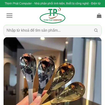
Bỏ
Thịnh Phát Computer - Nhà phân phối linh kiện, thiết bị công nghệ - Điện tử
qua
nội
dung
Tìm
kiếm: