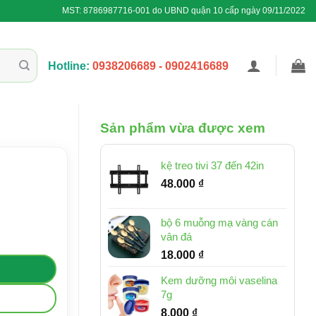
MST: 8786987716-001 do UBND quận 10 cấp ngày 09/11/2022
Hotline:
0938206689 - 0902416689
Sản phẩm vừa được xem
kệ treo tivi 37 đến 42in
48.000
₫
bộ 6 muỗng mạ vàng cán
vân đá
18.000
₫
Kem dưỡng môi vaselina
7g
8.000
₫