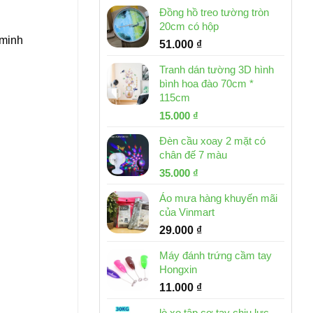
Đồng hồ treo tường tròn
20cm có hộp
 minh
51.000
₫
Tranh dán tường 3D hình
bình hoa đào 70cm *
115cm
Giá
Giá
15.000
₫
gốc
hiện
Đèn cầu xoay 2 mặt có
là:
tại
chân đế 7 màu
32.000 ₫.
là:
Giá
Giá
35.000
₫
15.000 ₫.
gốc
hiện
Áo mưa hàng khuyến mãi
là:
tại
của Vinmart
46.000 ₫.
là:
29.000
₫
35.000 ₫.
Máy đánh trứng cầm tay
Hongxin
11.000
₫
lò xo tập cơ tay chịu lực