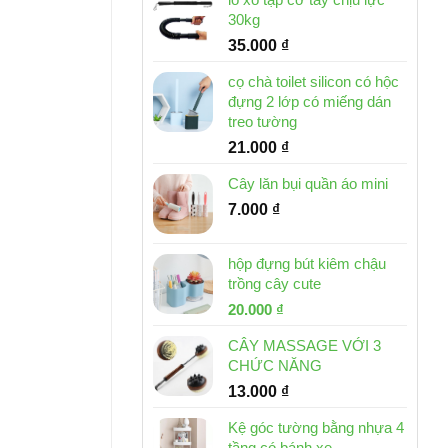
30kg
35.000
₫
cọ chà toilet silicon có hộc
đựng 2 lớp có miếng dán
treo tường
21.000
₫
Cây lăn bụi quần áo mini
7.000
₫
hộp đựng bút kiêm chậu
trồng cây cute
Giá
Giá
20.000
₫
gốc
hiện
CÂY MASSAGE VỚI 3
là:
tại
CHỨC NĂNG
30.000 ₫.
là:
13.000
₫
20.000 ₫.
Kệ góc tường bằng nhựa 4
tầng có bánh xe