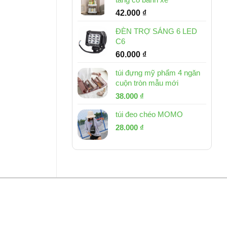
42.000
₫
ĐÈN TRỢ SÁNG 6 LED
C6
60.000
₫
túi đựng mỹ phẩm 4 ngăn
cuộn tròn mẫu mới
Giá
Giá
38.000
₫
gốc
hiện
túi đeo chéo MOMO
là:
tại
Giá
Giá
53.000 ₫.
28.000
₫
là:
gốc
hiện
38.000 ₫.
là:
tại
54.000 ₫.
là:
28.000 ₫.