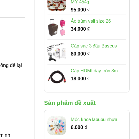
MỸ 454g
95.000
₫
Áo trùm vali size 26
34.000
₫
Cáp sạc 3 đầu Baseus
80.000
₫
ông để lại
Cáp HDMI dây tròn 3m
18.000
₫
Sản phẩm đề xuất
Móc khoá labubu nhựa
6.000
₫
 minh