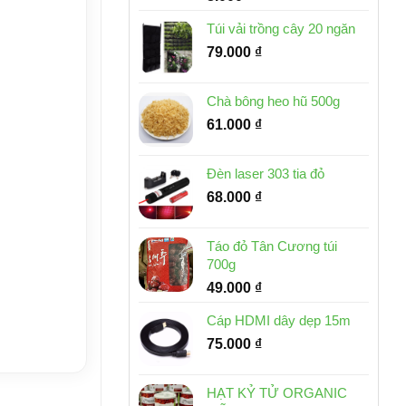
Túi vải trồng cây 20 ngăn
79.000
₫
Chà bông heo hũ 500g
61.000
₫
Đèn laser 303 tia đỏ
68.000
₫
Táo đỏ Tân Cương túi
700g
49.000
₫
Cáp HDMI dây dẹp 15m
75.000
₫
HẠT KỶ TỬ ORGANIC