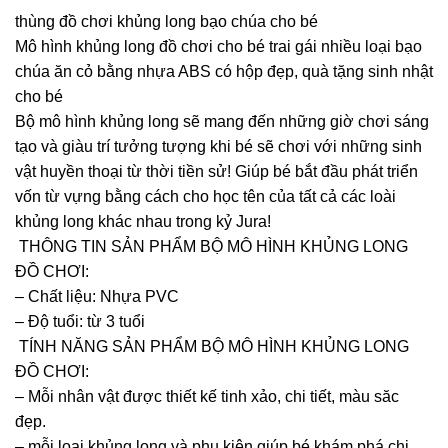
thùng đồ chơi khủng long bạo chúa cho bé
Mô hình khủng long đồ chơi cho bé trai gái nhiều loại bạo
chúa ăn cỏ bằng nhựa ABS có hộp đẹp, quà tặng sinh nhật
cho bé
Bộ mô hình khủng long sẽ mang đến những giờ chơi sáng
tạo và giàu trí tưởng tượng khi bé sẽ chơi với những sinh
vật huyền thoại từ thời tiền sử! Giúp bé bắt đầu phát triển
vốn từ vựng bằng cách cho học tên của tất cả các loài
khủng long khác nhau trong kỷ Jura!
THÔNG TIN SẢN PHẨM BỘ MÔ HÌNH KHỦNG LONG
ĐỒ CHƠI:
– Chất liệu: Nhựa PVC
– Độ tuổi: từ 3 tuổi
TÍNH NĂNG SẢN PHẨM BỘ MÔ HÌNH KHỦNG LONG
ĐỒ CHƠI:
– Mỗi nhân vật được thiết kế tinh xảo, chi tiết, màu săc
đẹp.
– mỗi loại khủng long và phụ kiện giúp bé khám phá chi