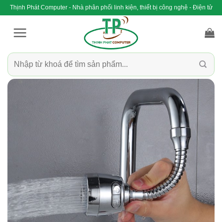
Bỏ
Thịnh Phát Computer - Nhà phân phối linh kiện, thiết bị công nghệ - Điện tử
qua
nội
dung
Tìm
kiếm: