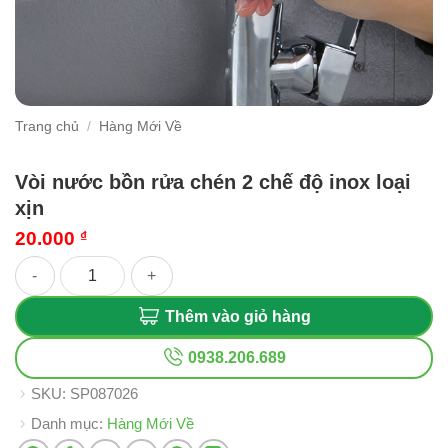
Trang chủ
/
Hàng Mới Về
Vòi nước bồn rửa chén 2 chế độ inox loại
xịn
20.000
₫
Vòi nước bồn rửa chén 2 chế độ inox loại xịn số lượng
Thêm vào giỏ hàng
0938.206.689
SKU:
SP087026
Danh mục:
Hàng Mới Về